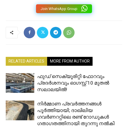
Join WhatsApp Group
RELATED ARTICLES
MORE FROM AUTHOR
ഫുഡ് സെക്യൂരിറ്റി ഫോറവും
പ്രദർശനവും ഓഗസ്റ്റ് 10 മുതൽ
സലാലയിൽ!
നിർമ്മാണ പ്രവർത്തനങ്ങൾ
പൂർത്തിയായി; ദാഖിലിയ
ഗവർണററ്റിലെ രണ്ട് റോഡുകൾ
ഗതാഗതത്തിനായി തുറന്നു നൽകി