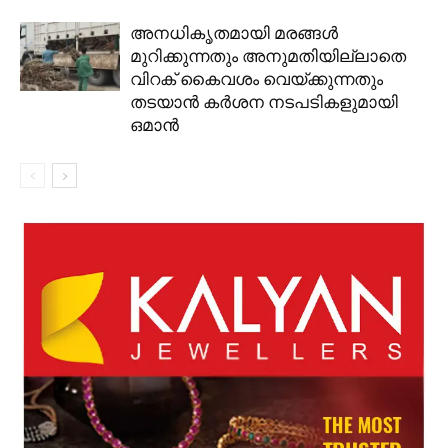
അനധികൃതമായി മരങ്ങൾ
മുറിക്കുന്നതും അനുമതിയില്ലാതെ
വിറക് കൈവശം വെയ്ക്കുന്നതും
തടയാൻ കർശന നടപടികളുമായി
ഒമാൻ