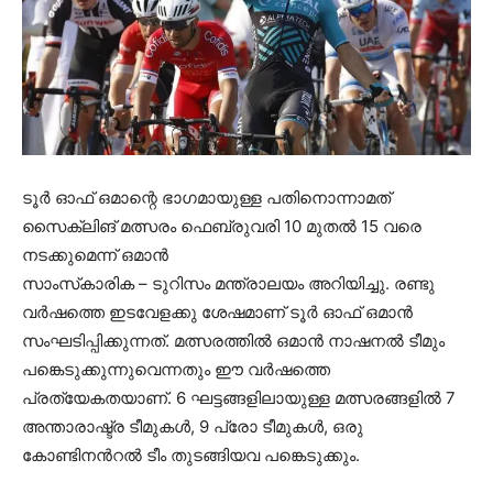
ടൂര്‍ ഓഫ് ഒമാന്റെ ഭാഗമായുള്ള പതിനൊന്നാമത്
സൈക്ലിങ്​ മത്സരം ഫെബ്രുവരി 10 മുതല്‍ 15 വരെ
നടക്കുമെന്ന്​ ഒമാന്‍
സാംസ്‌കാരിക – ടുറിസം മന്ത്രാലയം അറിയിച്ചു. രണ്ടു
വര്‍ഷത്തെ ഇടവേളക്കു ശേഷമാണ്​ ടൂർ ഓഫ്​ ഒമാൻ
സംഘടിപ്പിക്കുന്നത്​. മത്സരത്തിൽ ഒമാന്‍ നാഷനല്‍ ടീമും
പങ്കെടുക്കുന്നുവെന്നതും ഈ വർഷത്തെ
പ്രത്യേകതയാണ്. 6 ഘട്ടങ്ങളിലായുള്ള മത്സരങ്ങളിൽ 7
അന്താരാഷ്ട്ര ടീമുകള്‍, 9 പ്രോ ടീമുകള്‍, ഒരു
കോണ്ടിനന്‍റല്‍ ടീം തുടങ്ങിയവ പ​​ങ്കെടുക്കും​.