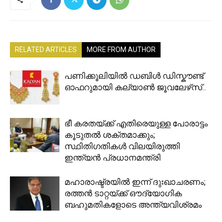
RELATED ARTICLES
MORE FROM AUTHOR
പണിക്കൂലിയിൽ ഡബിൾ ഡിസ്കൗണ്ട്
ഓഫറുമായി കല്യാൺ ജൂവലേഴ്‌സ്..
ഭീ കരതയ്ക്ക് എതിരെയുള്ള പോരാട്ടം
കൂടുതൽ ശക്തമാക്കും;
സ്ഥിതിഗതികൾ വിലയിരുത്തി
ഇന്ത്യൻ പ്രധാനമന്ത്രി
മഹാരാഷ്ട്രയിൽ ഇന്ന് ദുഃഖാചരണം;
രത്തൻ ടാറ്റയ്ക്ക് ഔദ്യോഗിക
ബഹുമതികളോടെ അന്ത്യവിശ്രമം