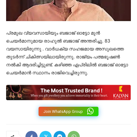
പ്രമുഖ വ്യവസായിയും ബജാജ് ഓട്ടോ മുൻ
ചെയർമാനുമായ രാഹുൽ ബജാജ് അന്തരിച്ചു. 83
വയസായിരുന്നു . വാർധക്യ സഹജമായ അസുഖത്തെ
തുടർന്ന് ചികിത്സയിലായിരുന്നു. രാജ്യം പത്മഭൂഷൺ
നൽകി ആദരിച്ചിട്ടുണ്ട്. കഴിഞ്ഞ ഏപ്രിലിൽ ബജാജ് ഓട്ടോ
ചെയർമാൻ സ്ഥാനം രാജിവെച്ചിരുന്നു.
Join WhatsApp Group