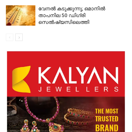
വേനൽ കടുക്കുന്നു; ഒമാനിൽ
താപനില 50 ഡിഗ്രി
സെൽഷ്യസിലെത്തി