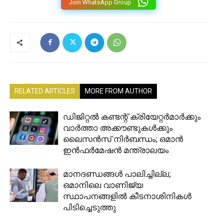
Join WhatsApp Group
RELATED ARTICLES
MORE FROM AUTHOR
ഡിജിറ്റൽ കണ്ടന്റ് ക്രിയേറ്റർമാർക്കും
വാർത്താ അക്കൗണ്ടുകൾക്കും
ലൈസൻസ് നിർബന്ധം; ഒമാൻ
ഇൻഫർമേഷൻ മന്ത്രാലയം
മാനദണ്ഡങ്ങൾ പാലിച്ചില്ല;
ഒമാനിലെ വാണിജ്യ
സ്ഥാപനങ്ങളിൽ കീടനാശിനികൾ
പിടിച്ചെടുത്തു