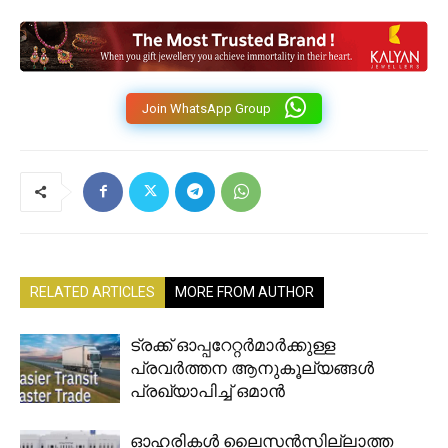
Join WhatsApp Group
RELATED ARTICLES
MORE FROM AUTHOR
ട്രക്ക് ഓപ്പറേറ്റർമാർക്കുള്ള
പ്രവർത്തന ആനുകൂല്യങ്ങൾ
പ്രഖ്യാപിച്ച് ഒമാൻ
ഓഹരികൾ ലൈസൻസില്ലാത്ത