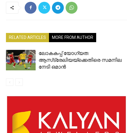
RELATED ARTICLES
MORE FROM AUTHOR
ലോകകപ്പ് യോഗ്യത:
ആസ്‌ട്രേലിയയ്ക്കെതിരെ സമനില
നേടി ഒമാൻ