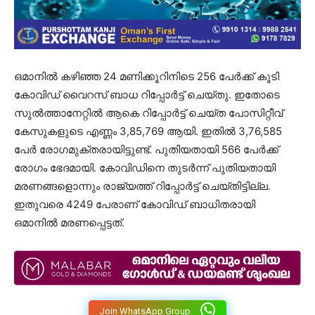
ഒമാനിൽ കഴിഞ്ഞ 24 മണിക്കൂറിനിടെ 256 പേർക്ക് കൂടി
കോവിഡ് വൈറസ് ബാധ റിപ്പോർട്ട് ചെയ്തു. ഇതോടെ
സുൽത്താനേറ്റിൽ ആകെ റിപ്പോർട്ട് ചെയ്ത പോസിറ്റീവ്
കേസുകളുടെ എണ്ണം 3,85,769 ആയി. ഇതിൽ 3,76,585
പേർ രോഗമുക്തരായിട്ടുണ്ട്. പുതിയതായി 566 പേർക്ക്
രോഗം ഭേദമായി. കോവിഡിനെ തുടർന്ന് പുതിയതായി
മരണങ്ങളൊന്നും രാജ്യത്ത് റിപ്പോർട്ട് ചെയ്തിട്ടില്ല.
ഇതുവരെ 4249 പേരാണ് കോവിഡ് ബാധിതരായി
ഒമാനിൽ മരണപ്പെട്ടത്.
Join WhatsApp Group