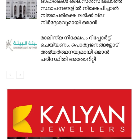
ഓഹരികൾ ലൈസൻസില്ലാത്ത
സ്ഥാപനങ്ങളിൽ നിക്ഷേപിച്ചാൽ
നിയമപരിരക്ഷ ലഭിക്കില്ല:
നിർദ്ദേശവുമായി ഒമാൻ
മാലിന്യ നിക്ഷേപം റിപ്പോർട്ട്
ചെയ്യണം; പൊതുജനങ്ങളോട്
അഭ്യർത്ഥനയുമായി ഒമാൻ
പരിസ്ഥിതി അതോറിറ്റി