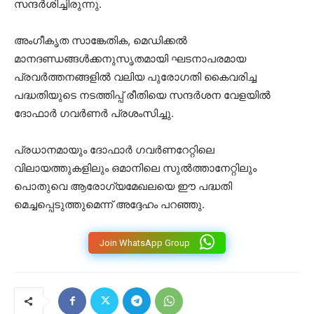
സന്ദർശിച്ചിരുന്നു.
അംഗീകൃത സാങ്കേതിക, മെഡിക്കൽ
മാനദണ്ഡങ്ങൾക്കനുസൃതമായി ഘടനാപരമായ
പ്രവർത്തനങ്ങളിൽ വലിയ പുരോഗതി കൈവരിച്ച
പദ്ധതിയുടെ നടത്തിപ്പ് രീതിയെ സന്ദർശന വേളയിൽ
ദോഫാർ ഗവർണർ പ്രശംസിച്ചു.
പ്രധാനമായും ദോഫാർ ഗവർണറേറ്റിലെ
വിലായത്തുകളിലും ഒമാനിലെ സുൽത്താനേറ്റിലും
പൊതുവെ ആരോഗ്യമേഖലയെ ഈ പദ്ധതി
മെച്ചപ്പെടുത്തുമെന്ന് അദ്ദേഹം പറഞ്ഞു.
Join WhatsApp Group