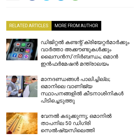
RELATED ARTICLES
MORE FROM AUTHOR
ഡിജിറ്റൽ കണ്ടന്റ് ക്രിയേറ്റർമാർക്കും
വാർത്താ അക്കൗണ്ടുകൾക്കും
ലൈസൻസ് നിർബന്ധം; ഒമാൻ
ഇൻഫർമേഷൻ മന്ത്രാലയം
മാനദണ്ഡങ്ങൾ പാലിച്ചില്ല;
ഒമാനിലെ വാണിജ്യ
സ്ഥാപനങ്ങളിൽ കീടനാശിനികൾ
പിടിച്ചെടുത്തു
വേനൽ കടുക്കുന്നു; ഒമാനിൽ
താപനില 50 ഡിഗ്രി
സെൽഷ്യസിലെത്തി