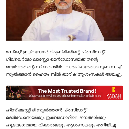
മസ്‌കറ്റ്: ഇക്വഡോർ റിപ്പബ്ലിക്കിന്റെ പ്രസിഡന്റ്
ഗില്ലെർമോ ലാസ്സോ മെൻഡോസയ്ക്ക് തന്റെ
രാജ്യത്തിന്റെ സ്വാതന്ത്ര്യ വാർഷികത്തോടനുബന്ധിച്ച്
സുൽത്താൻ ഹൈതം ബിൻ താരിക് ആശംസകൾ അയച്ചു.
ഹിസ് മജസ്റ്റി ദി സുൽത്താൻ പ്രസിഡന്റ്
മെൻഡോസയ്ക്കും ഇക്വഡോറിലെ ജനങ്ങൾക്കും
ഹൃദയംഗമമായ വികാരങ്ങളും ആശംസകളും അറിയിച്ചു.