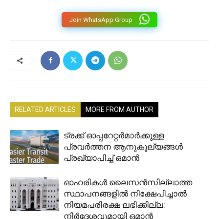
Join WhatsApp Group
RELATED ARTICLES
MORE FROM AUTHOR
ട്രക്ക് ഓപ്പറേറ്റർമാർക്കുള്ള
പ്രവർത്തന ആനുകൂല്യങ്ങൾ
പ്രഖ്യാപിച്ച് ഒമാൻ
ഓഹരികൾ ലൈസൻസില്ലാത്ത
സ്ഥാപനങ്ങളിൽ നിക്ഷേപിച്ചാൽ
നിയമപരിരക്ഷ ലഭിക്കില്ല:
നിർദ്ദേശവുമായി ഒമാൻ