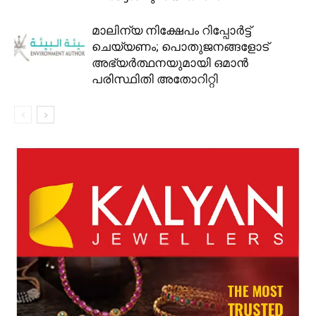
മാലിന്യ നിക്ഷേപം റിപ്പോർട്ട്
ചെയ്യണം; പൊതുജനങ്ങളോട്
അഭ്യർത്ഥനയുമായി ഒമാൻ
പരിസ്ഥിതി അതോറിറ്റി