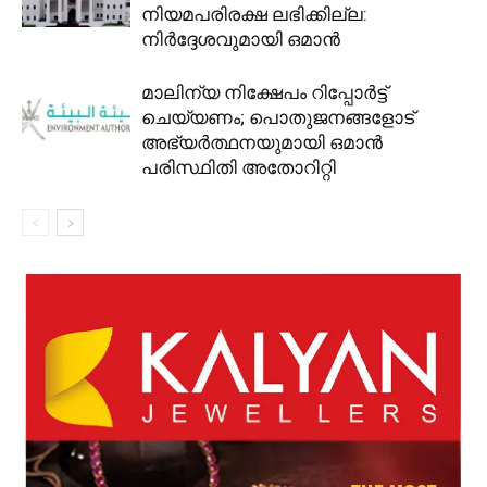
നിയമപരിരക്ഷ ലഭിക്കില്ല:
നിർദ്ദേശവുമായി ഒമാൻ
മാലിന്യ നിക്ഷേപം റിപ്പോർട്ട്
ചെയ്യണം; പൊതുജനങ്ങളോട്
അഭ്യർത്ഥനയുമായി ഒമാൻ
പരിസ്ഥിതി അതോറിറ്റി