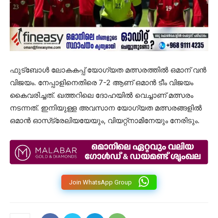
ഫുട്ബോൾ ലോകകപ്പ് യോഗ്യത മത്സരത്തിൽ ഒമാന് വൻ
വിജയം. നേപ്പാളിനെതിരെ 7-2 ആണ് ഒമാൻ ടീം വിജയം
കൈവരിച്ചത്. ഖത്തറിലെ ദോഹയിൽ വെച്ചാണ് മത്സരം
നടന്നത്. ഇനിയുള്ള അവസാന യോഗ്യത മത്സരങ്ങളിൽ
ഒമാൻ ഓസ്‌ട്രേലിയയേയും, വിയറ്റ്നാമിനേയും നേരിടും.
Join WhatsApp Group