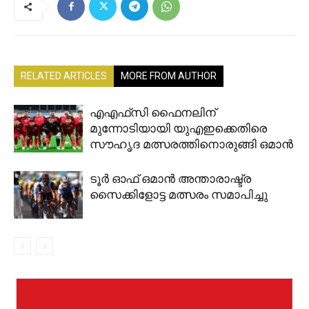
RELATED ARTICLES
MORE FROM AUTHOR
എഎഫ്‌സി ഫൈനലിന്
മുന്നോടിയായി യുഎഇക്കെതിരെ
സൗഹൃദ മത്സരത്തിനൊരുങ്ങി ഒമാൻ
ടൂര്‍ ഓഫ് ഒമാന്‍ അന്താരാഷ്ട്ര
സൈക്കിളോട്ട മത്സരം സമാപിച്ചു