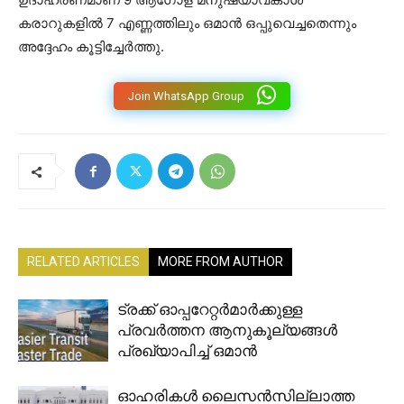
കരാറുകളിൽ 7 എണ്ണത്തിലും ഒമാൻ ഒപ്പുവെച്ചതെന്നും
അദ്ദേഹം കൂട്ടിച്ചേർത്തു.
Join WhatsApp Group
RELATED ARTICLES
MORE FROM AUTHOR
ട്രക്ക് ഓപ്പറേറ്റർമാർക്കുള്ള
പ്രവർത്തന ആനുകൂല്യങ്ങൾ
പ്രഖ്യാപിച്ച് ഒമാൻ
ഓഹരികൾ ലൈസൻസില്ലാത്ത