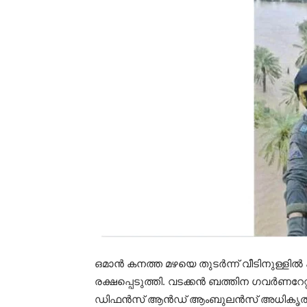
ഒമാൻ കനത്ത മഴയെ തുടർന്ന് വീടിനുള്ളിൽ
രക്ഷപ്പെടുത്തി. വടക്കൻ ബത്തിന ഗവർണ
ഡിഫൻസ് ആൻഡ് ആംബുലൻസ് അധികൃതരു