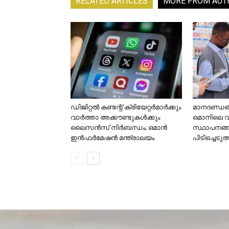
RELATED ARTICLES
MORE FROM AUT
ഡിജിറ്റൽ കണ്ടന്റ് ക്രിയേറ്റർമാർക്കും
മാനദണ്ഡങ്ങ
വാർത്താ അക്കൗണ്ടുകൾക്കും
ഒമാനിലെ 
ലൈസൻസ് നിർബന്ധം; ഒമാൻ
സ്ഥാപനങ്
ഇൻഫർമേഷൻ മന്ത്രാലയം
പിടിച്ചെടുത