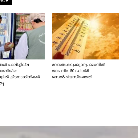
HOR
ൾ പാലിച്ചില്ല;
വേനൽ കടുക്കുന്നു; ഒമാനിൽ
വാണിജ്യ
താപനില 50 ഡിഗ്രി
ങളിൽ കീടനാശിനികൾ
സെൽഷ്യസിലെത്തി
്തു