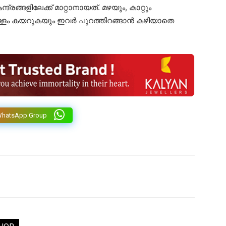
്ങളിലേക്ക് മാറ്റാനായത്. മഴയും, കാറ്റും
വെള്ളം കയറുകയും ഇവർ പുറത്തിറങ്ങാൻ കഴിയാതെ
WhatsApp Group