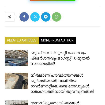
RELATED ARTICLES
MORE FROM AUTHOR
ഫുഡ് സെക്യൂരിറ്റി ഫോറവും
പ്രദർശനവും ഓഗസ്റ്റ് 10 മുതൽ
സലാലയിൽ!
നിർമ്മാണ പ്രവർത്തനങ്ങൾ
പൂർത്തിയായി; ദാഖിലിയ
ഗവർണററ്റിലെ രണ്ട് റോഡുകൾ
ഗതാഗതത്തിനായി തുറന്നു നൽകി
അനധികൃതമായി മരങ്ങൾ