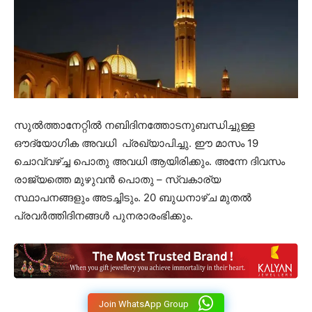
സുൽത്താനേറ്റിൽ നബിദിനത്തോടനുബന്ധിച്ചുള്ള
ഔദ്യോഗിക അവധി പ്രഖ്യാപിച്ചു. ഈ മാസം 19
ചൊവ്വഴ്ച്ച പൊതു അവധി ആയിരിക്കും. അന്നേ ദിവസം
രാജ്യത്തെ മുഴുവൻ പൊതു – സ്വകാര്യ
സ്ഥാപനങ്ങളും അടച്ചിടും. 20 ബുധനാഴ്ച മുതൽ
പ്രവർത്തിദിനങ്ങൾ പുനരാരംഭിക്കും.
Join WhatsApp Group