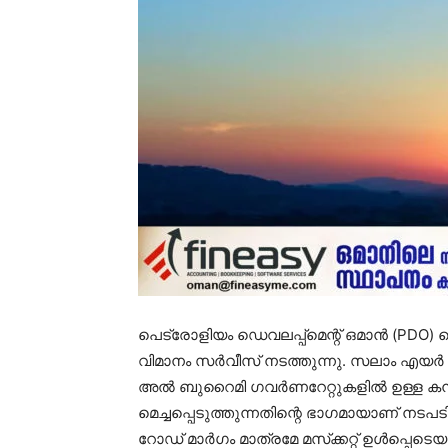
പെട്രോളിയം ഡെവലപ്പ്മെന്റ് ഒമാൻ (PD
വിമാനം സർവീസ് നടത്തുന്നു. സലാം എയർ 
അൽ ബുറൈമി ഗവർണറേറ്റുകളിൽ ഉള്ള കമ്
മെച്ചപ്പെടുത്തുന്നതിന്റെ ഭാഗമായാണ് നട
റോഡ് മാർഗം മാത്രമേ മസ്‌ക്കറ്റ് ഉൾപ്പെ