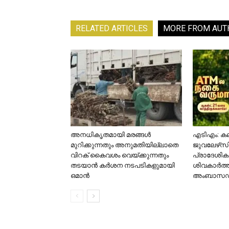
RELATED ARTICLES
MORE FROM AUT
അനധികൃതമായി മരങ്ങൾ
എടിഎം: കല
മുറിക്കുന്നതും അനുമതിയില്ലാതെ
ജുവലേഴ്‌സ
വിറക് കൈവശം വെയ്ക്കുന്നതും
പ്രാദേശിക 
തടയാൻ കർശന നടപടികളുമായി
ശിവകാര്‍ത്
ഒമാൻ
അംബാസഡര