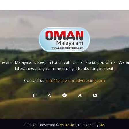
ews in Malayalam. Keep in touch with our all social platforms . We a
latest news to you immediately. Thanks for your visit.
Contact us:
info@asiavisionadvertising.com
All Rights Reserved ©
Asiavision
, Designed by
SKS