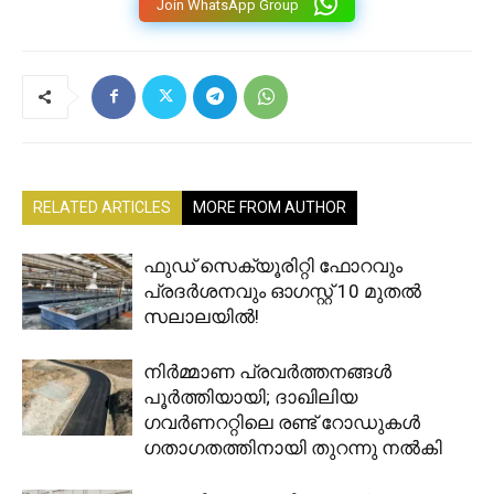
Join WhatsApp Group
RELATED ARTICLES
MORE FROM AUTHOR
ഫുഡ് സെക്യൂരിറ്റി ഫോറവും
പ്രദർശനവും ഓഗസ്റ്റ് 10 മുതൽ
സലാലയിൽ!
നിർമ്മാണ പ്രവർത്തനങ്ങൾ
പൂർത്തിയായി; ദാഖിലിയ
ഗവർണററ്റിലെ രണ്ട് റോഡുകൾ
ഗതാഗതത്തിനായി തുറന്നു നൽകി