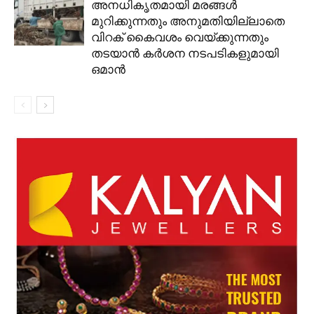
അനധികൃതമായി മരങ്ങൾ
മുറിക്കുന്നതും അനുമതിയില്ലാതെ
വിറക് കൈവശം വെയ്ക്കുന്നതും
തടയാൻ കർശന നടപടികളുമായി
ഒമാൻ