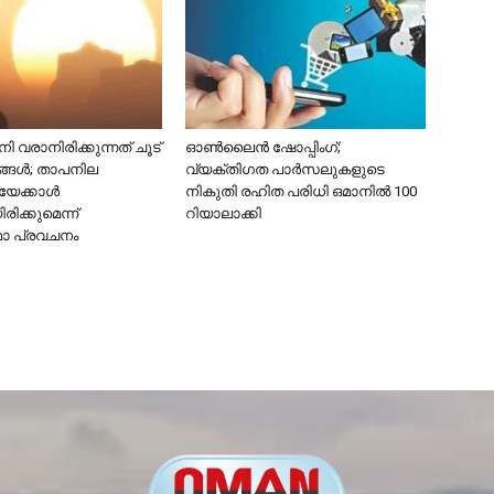
 വരാനിരിക്കുന്നത് ചൂട്
ഓൺലൈൻ ഷോപ്പിംഗ്;
ങ്ങൾ; താപനില
വ്യക്തിഗത പാർസലുകളുടെ
േക്കാൾ
നികുതി രഹിത പരിധി ഒമാനിൽ 100
ിക്കുമെന്ന്
റിയാലാക്കി
ാ പ്രവചനം