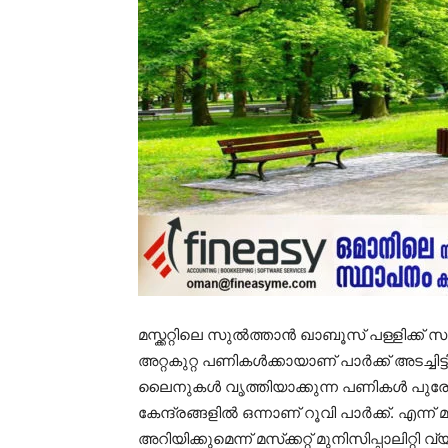
മസ്ക്കറ്റിലെ സുൽത്താൻ ഖാബൂസ് പള്ളിക്ക് സ
അറ്റകുറ്റ പണികൾക്കായാണ് പാർക്ക് അടച്ചിട്
ലൈനുകൾ വൃത്തിയാക്കുന്ന പണികൾ പുരോഗമിക്
കേന്ദ്രങ്ങളിൽ ഒന്നാണ് റൂവി പാർക്ക്. എന്ന്
അറിയിക്കുമെന്ന് മസ്‌ക്കറ്റ് മുനിസിപ്പാലിറ്റി വ