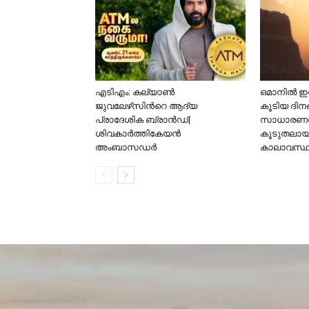
എടിഎം: കല്യാണ്‍
ഒമാനിൽ ഇനി
ജുവലേഴ്‌സിന്‍റെ ആദ്യ
കൂടിയ ദിന
പ്രാദേശിക ബ്രാന്‍ഡ്|
സാധാരണയ
ശിവകാര്‍ത്തികേയന്‍
കൂടുതലായിര
അംബാസഡര്‍
കാലാവസ്ഥ