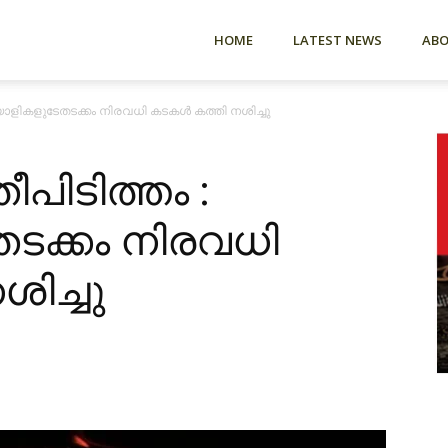
HOME
LATEST NEWS
AB
യാളികളുടേതടക്കം നിരവധി കടകൾ കത്തി നശിച്ചു
പിടിത്തം :
ടക്കം നിരവധി
ിച്ചു