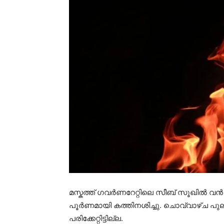
മസ്കത്ത്​ ഗവർണറേറ്റിലെ സീബ്​ സൂഖിൽ വ
പൂർണമായി കത്തിനശിച്ചു. ചൊവ്വാഴ്ച പുല
പരിക്കേറ്റിട്ടില്ല.