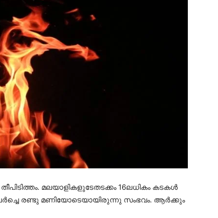
ൻ തീപിടിത്തം. മലയാളികളുടേതടക്കം 16ലധികം കടകൾ
ർച്ചെ രണ്ടു​ മണിയോടെയായിരുന്നു സംഭവം. ആർക്കും