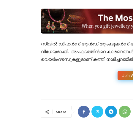
സിവിൽ ഡിഫൻസ്​ ആൻഡ്​ ആംബുലൻസ്​ ​അത
വിധേയമാക്കി. അപകടത്തിൻറെ കാരണങ്ങ
വെയർഹൗസുകളുമാണ്​ കത്തി നശിച്ചവയിൽ ഉൾ
Join 
Share