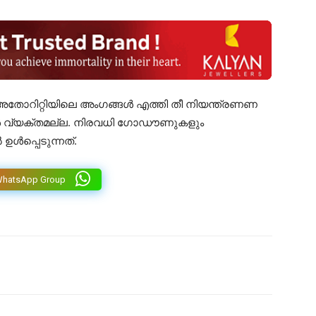
ോറിറ്റിയിലെ അംഗങ്ങൾ എത്തി തീ നിയന്ത്രണണ
ൾ വ്യക്തമല്ല. നിരവധി ഗോഡൗണുകളും
പ്പെടുന്നത്​.
WhatsApp Group