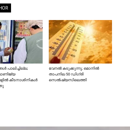
HOR
ൾ പാലിച്ചില്ല;
വേനൽ കടുക്കുന്നു; ഒമാനിൽ
വാണിജ്യ
താപനില 50 ഡിഗ്രി
ങളിൽ കീടനാശിനികൾ
സെൽഷ്യസിലെത്തി
്തു