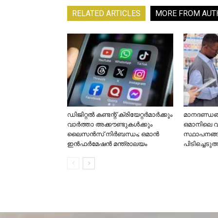
RELATED ARTICLES
MORE FROM AUT
ഡിജിറ്റൽ കണ്ടന്റ് ക്രിയേറ്റർമാർക്കും
മാനദണ്ഡങ്ങ
വാർത്താ അക്കൗണ്ടുകൾക്കും
ഒമാനിലെ 
ലൈസൻസ് നിർബന്ധം; ഒമാൻ
സ്ഥാപനങ്
ഇൻഫർമേഷൻ മന്ത്രാലയം
പിടിച്ചെടുത