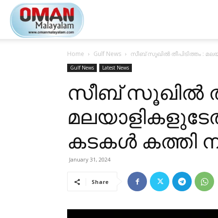
Oman
Home
Gulf News
സീബ്​ സൂഖിൽ തീപിടിത്തം : മല
Malayalam
Gulf News
Latest News
സീബ്​ സൂഖിൽ തീ
മലയാളികളുടേത
കടകൾ കത്തി നശ
January 31, 2024
Share