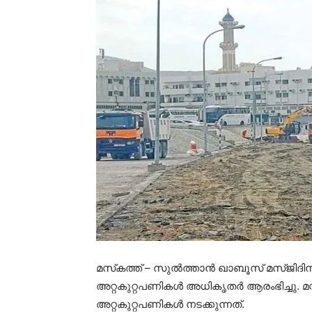
മസ്‌കത്ത് – സുൽത്താൻ ഖാബൂസ് മസ്ജിദി
അറ്റകുറ്റപണികൾ അധികൃതർ ആരംഭിച്ചു. മസ്ക
അറ്റകുറ്റപണികൾ നടക്കുന്നത്.