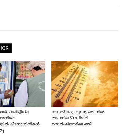
HOR
ൾ പാലിച്ചില്ല;
വേനൽ കടുക്കുന്നു; ഒമാനിൽ
വാണിജ്യ
താപനില 50 ഡിഗ്രി
ങളിൽ കീടനാശിനികൾ
സെൽഷ്യസിലെത്തി
്തു