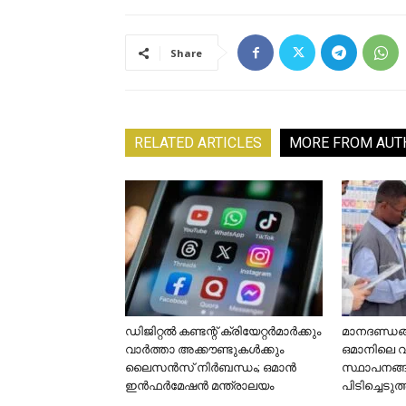
Share
RELATED ARTICLES
MORE FROM AUT
ഡിജിറ്റൽ കണ്ടന്റ് ക്രിയേറ്റർമാർക്കും
മാനദണ്ഡങ്ങ
വാർത്താ അക്കൗണ്ടുകൾക്കും
ഒമാനിലെ 
ലൈസൻസ് നിർബന്ധം; ഒമാൻ
സ്ഥാപനങ്
ഇൻഫർമേഷൻ മന്ത്രാലയം
പിടിച്ചെടുത