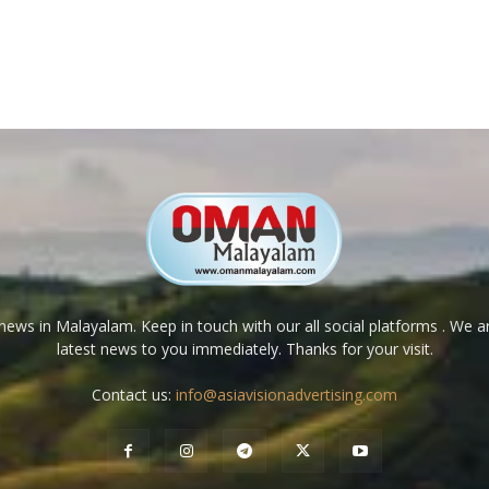
ews in Malayalam. Keep in touch with our all social platforms . We a
latest news to you immediately. Thanks for your visit.
Contact us:
info@asiavisionadvertising.com