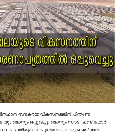
സ്ഥാന സൗകര്യ വികസനത്തിന് പിന്തുണ
ം ഒമാനും ഒപ്പുവച്ചു. ഒമാനും സൗദി ഫണ്ട് ഫോർ
ികസന പദ്ധതികളിലെ പുരോഗതി ചർച്ച ചെയ്യാൻ