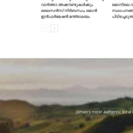
വാർത്താ അക്കൗണ്ടുകൾക്കും
ഒമാനിലെ 
ലൈസൻസ് നിർബന്ധം; ഒമാൻ
സ്ഥാപനങ്
ഇൻഫർമേഷൻ മന്ത്രാലയം
പിടിച്ചെടുത
Oman's most authentic local n