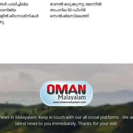
ൾ പാലിച്ചില്ല;
വേനൽ കടുക്കുന്നു; ഒമാനിൽ
വാണിജ്യ
താപനില 50 ഡിഗ്രി
ങളിൽ കീടനാശിനികൾ
സെൽഷ്യസിലെത്തി
്തു
ews in Malayalam. Keep in touch with our all social platforms . We a
latest news to you immediately. Thanks for your visit.