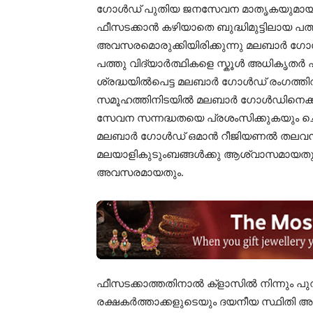
ഗോൾഡ് പുതിയ ജനസേവന മാതൃകയുമായി രം
ഫീസടക്കാൻ കഴിയാതെ ബുദ്ധിമുട്ടിലായ പത
അവസരമൊരുക്കിയിരിക്കുന്നു മലബാർ ഗോൾ
പത്തു വിദ്യാർത്ഥികളെ സ്കൂൾ അധികൃതർ പുറത
ശ്രദ്ധയിൽപെട്ട മലബാർ ഗോൾഡ് രംഗത്തിറ
സമൂഹത്തിനിടയിൽ മലബാർ ഗോൾഡിനെക്കുറി
സേവന സന്നദ്ധതയെ പ്രശംസിക്കുകയും ച
മലബാർ ഗോൾഡ് ഒമാൻ റീജിയണൽ തലവൻ ക
മലയാളികുടുംബങ്ങൾക്കു ആശ്വാസമായതും 
അവസരമായതും.
ഫീസടക്കാത്തതിനാൽ ക്‌ളാസിൽ നിന്നും പുറത
രക്ഷകർത്താക്കളുടെയും ദയനീയ സ്ഥിതി