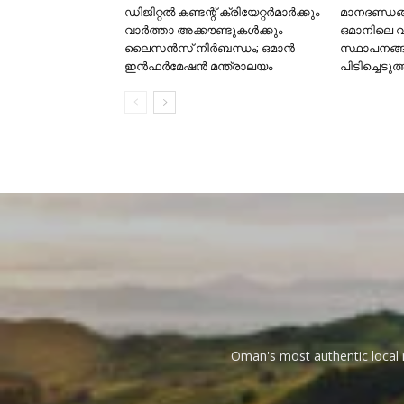
ഡിജിറ്റൽ കണ്ടന്റ് ക്രിയേറ്റർമാർക്കും
മാനദണ്ഡങ്ങ
വാർത്താ അക്കൗണ്ടുകൾക്കും
ഒമാനിലെ 
ലൈസൻസ് നിർബന്ധം; ഒമാൻ
സ്ഥാപനങ്
ഇൻഫർമേഷൻ മന്ത്രാലയം
പിടിച്ചെടുത
Oman's most authentic local n