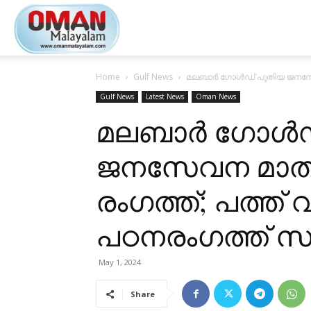
Oman
Home
Gulf News
മലബാർ ഗോൾഡ് പുതിയ ജനസേവന 
Malayalam
Gulf News
Latest News
Oman News
മലബാർ ഗോൾഡ
ജനസേവന മാത
രംഗത്ത്; പത്ത് 
പഠനരംഗത്ത് 
May 1, 2024
Share