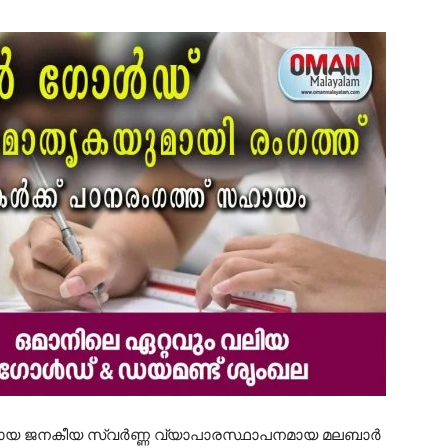
്തമായ ജനകീയ സ്വർണ്ണ വ്യാപാരസ്ഥാപനമായ മലബാർ