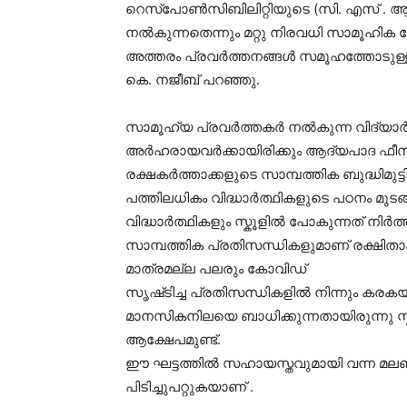
റെസ്പോൺസിബിലിറ്റിയുടെ (സി. എസ് . 
നൽകുന്നതെന്നും മറ്റു നിരവധി സാമൂഹിക ക്ഷ
അത്തരം പ്രവർത്തനങ്ങൾ സമൂഹത്തോടുള്ള
കെ. നജീബ് പറഞ്ഞു.
സാമൂഹ്യ പ്രവർത്തകർ നൽകുന്ന വിദ്യാർത്
അർഹരായവർക്കായിരിക്കും ആദ്യപാദ ഫ
രക്ഷകർത്താക്കളുടെ സാമ്പത്തിക ബുദ്ധിമുട്
പത്തിലധികം വിദ്ധാർത്ഥികളുടെ പഠനം മുടങ
വിദ്ധാർത്ഥികളും സ്കൂളിൽ പോകുന്നത് നിർത
സാമ്പത്തിക പ്രതിസന്ധികളുമാണ് രക്ഷിതാക
മാത്രമല്ല പലരും കോവിഡ്
സൃഷ്‌ടിച്ച പ്രതിസന്ധികളിൽ നിന്നും കരകയ
മാനസികനിലയെ ബാധിക്കുന്നതായിരുന്നു സ
ആക്ഷേപമുണ്ട്.
ഈ ഘട്ടത്തിൽ സഹായസ്തവുമായി വന്ന മലബ
പിടിച്ചുപറ്റുകയാണ് .