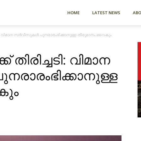
HOME
LATEST NEWS
AB
്ചടി: വിമാന സർവീസുകൾ പുനരാരംഭിക്കാനുള്ള തീരുമാനം വൈകും
ക് തിരിച്ചടി: വിമാന
രാരംഭിക്കാനുള്ള
കും