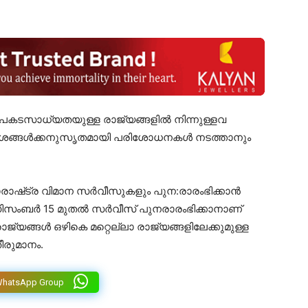
അപകടസാധ്യതയുള്ള രാജ്യങ്ങളിൽ നിന്നുള്ളവ
്ദേശങ്ങൾക്കനുസൃതമായി പരിശോധനകൾ നടത്താനും
രാഷ്‌ട്ര വിമാന സർവീസുകളും പുന:രാരംഭിക്കാൻ
ൾ ഡിസംബർ 15 മുതൽ സർവീസ് പുനരാരംഭിക്കാനാണ്
ാജ്യങ്ങൾ ഒഴികെ മറ്റെല്ലാ രാജ്യങ്ങളിലേക്കുമുള്ള
ീരുമാനം.
WhatsApp Group