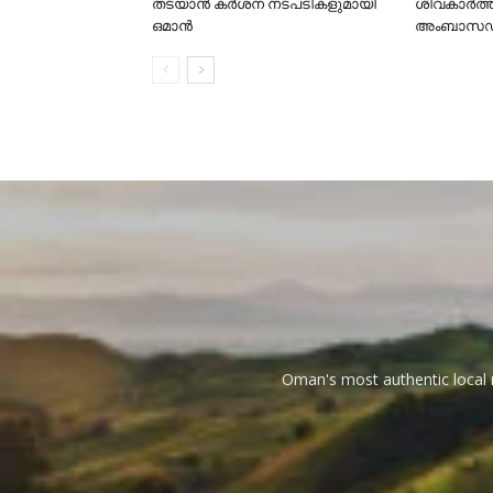
തടയാൻ കർശന നടപടികളുമായി
ശിവകാര്‍ത്
ഒമാൻ
അംബാസഡര
Oman's most authentic local n