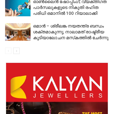
ഓൺലൈൻ ഷോപ്പിംഗ്; വ്യക്തിഗത
പാർസലുകളുടെ നികുതി രഹിത
പരിധി ഒമാനിൽ 100 റിയാലാക്കി
ഒമാൻ – ശ്രീലങ്ക നയതന്ത്ര ബന്ധം
ശക്തമാകുന്നു; നാലാമത് രാഷ്ട്രീയ
കൂടിയാലോചന മസ്‌കത്തിൽ ചേർന്നു