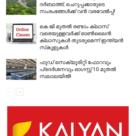
ദർബാത്ത്; ചെറുപ്പക്കാരുടെ
സംരംഭങ്ങൾക്ക് വൻ വരവേൽപ്പ്!
കെ.ജി മുതൽ രണ്ടാം ക്ലാസ്
വരെയുള്ളവർക്ക് ഓൺലൈൻ
ക്ലാസുകൾ തുടരുമെന്ന് ഇന്ത്യൻ
സ്‌കൂളുകൾ
ഫുഡ് സെക്യൂരിറ്റി ഫോറവും
പ്രദർശനവും ഓഗസ്റ്റ് 10 മുതൽ
സലാലയിൽ!