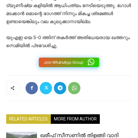
ട്യുണീഷ്യ കളിയിൽ ആധിപത്യം നേടിയെടുത്തു. ഗോൾ
മടക്കാൻ ഒമാന്റെ ഭാഗത്ത് നിന്നും മികച്ച ശ്രമങ്ങൾ
ഉണ്ടായെങ്കിലും വല കുലുക്കാനായില്ല.
യുഎഇ യെ 5-0 ത്തിന് തകർത്ത് അതിധേയരായ ഖത്തറും
സെമിയിൽ പ്രവേശിച്ചു.
Join WhatsApp Group
RELATED ARTICLES
MORE FROM AUTHOR
ഖരീഫ് സീസണിൽ തിളങ്ങി വാദി