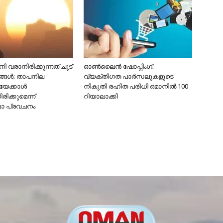
 വരാനിരിക്കുന്നത് ചൂട്
ഓൺലൈൻ ഷോപ്പിംഗ്;
ങ്ങൾ; താപനില
വ്യക്തിഗത പാർസലുകളുടെ
േക്കാൾ
നികുതി രഹിത പരിധി ഒമാനിൽ 100
ിക്കുമെന്ന്
റിയാലാക്കി
ാ പ്രവചനം