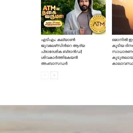
എടിഎം: കല്യാണ്‍
ഒമാനിൽ ഇനി
ജുവലേഴ്‌സിന്‍റെ ആദ്യ
കൂടിയ ദിന
പ്രാദേശിക ബ്രാന്‍ഡ്|
സാധാരണയ
ശിവകാര്‍ത്തികേയന്‍
കൂടുതലായിര
അംബാസഡര്‍
കാലാവസ്ഥ