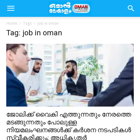
Home
Tags
Job in oman
Tag: job in oman
ജോലിക്ക് വൈകി എത്തുന്നതും നേരത്തെ
മടങ്ങുന്നതും പോലുള്ള
നിയമലംഘനങ്ങൾക്ക് കർശന നടപടികൾ
സ്വീകരിക്കും; അധികൃതർ