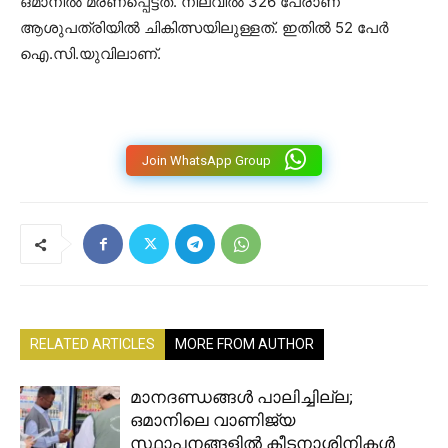
ഒമാനിൽ മരണപ്പെട്ടത്. നിലവിൽ 326 പേരാണ്
ആശുപത്രിയിൽ ചികിത്സയിലുള്ളത്. ഇതിൽ 52 പേർ
ഐ.സി.യുവിലാണ്.
Join WhatsApp Group
RELATED ARTICLES
MORE FROM AUTHOR
മാനദണ്ഡങ്ങൾ പാലിച്ചില്ല;
ഒമാനിലെ വാണിജ്യ
സ്ഥാപനങ്ങളിൽ കീടനാശിനികൾ