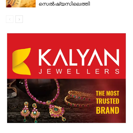
സെൽഷ്യസിലെത്തി