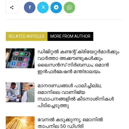
RELATED ARTICLES
MORE FROM AUTHOR
ഡിജിറ്റൽ കണ്ടന്റ് ക്രിയേറ്റർമാർക്കും
വാർത്താ അക്കൗണ്ടുകൾക്കും
ലൈസൻസ് നിർബന്ധം; ഒമാൻ
ഇൻഫർമേഷൻ മന്ത്രാലയം
മാനദണ്ഡങ്ങൾ പാലിച്ചില്ല;
ഒമാനിലെ വാണിജ്യ
സ്ഥാപനങ്ങളിൽ കീടനാശിനികൾ
പിടിച്ചെടുത്തു
വേനൽ കടുക്കുന്നു; ഒമാനിൽ
താപനില 50 ഡിഗ്രി