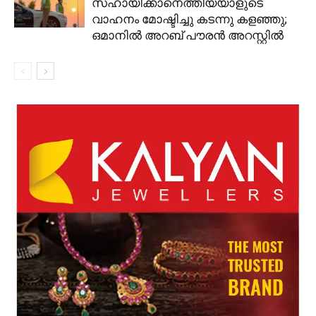
സഹായിക്കാനെത്തിയയാളുടെ
വാഹനം മോഷ്ടിച്ചു കടന്നു കളഞ്ഞു;
ഒമാനിൽ അറബ് പൗരൻ അറസ്റ്റിൽ