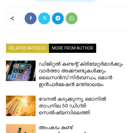
RELATED ARTICLES
MORE FROM AUTHOR
ഡിജിറ്റൽ കണ്ടന്റ് ക്രിയേറ്റർമാർക്കും
വാർത്താ അക്കൗണ്ടുകൾക്കും
ലൈസൻസ് നിർബന്ധം; ഒമാൻ
ഇൻഫർമേഷൻ മന്ത്രാലയം
വേനൽ കടുക്കുന്നു; ഒമാനിൽ
താപനില 50 ഡിഗ്രി
സെൽഷ്യസിലെത്തി
അപകടം കണ്ട്