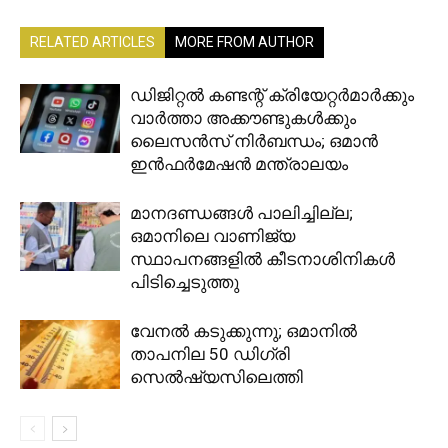
RELATED ARTICLES
MORE FROM AUTHOR
ഡിജിറ്റൽ കണ്ടന്റ് ക്രിയേറ്റർമാർക്കും
വാർത്താ അക്കൗണ്ടുകൾക്കും
ലൈസൻസ് നിർബന്ധം; ഒമാൻ
ഇൻഫർമേഷൻ മന്ത്രാലയം
മാനദണ്ഡങ്ങൾ പാലിച്ചില്ല;
ഒമാനിലെ വാണിജ്യ
സ്ഥാപനങ്ങളിൽ കീടനാശിനികൾ
പിടിച്ചെടുത്തു
വേനൽ കടുക്കുന്നു; ഒമാനിൽ
താപനില 50 ഡിഗ്രി
സെൽഷ്യസിലെത്തി