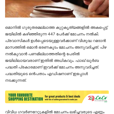
ഒമാനിൽ ഗുരുതരമല്ലാത്ത കുറ്റകൃത്യങ്ങളിൽ അകപ്പെട്ട്
ജയിലിൽ കഴിഞ്ഞിരുന്ന 447 പേർക്ക് മോചനം നൽകി.
പ്രവാസികൾ ഉൾപ്പെടെയുള്ളവർക്കാണ് വിശുദ്ധ റമദാൻ
മാസത്തിൽ ഒമാൻ ഭരണകൂടം മോചനം അനുവദിച്ചത്. പിഴ
നൽകുവാൻ പണമില്ലാത്തതിന്റെ പേരിൽ
ജയിലിലായവരാണ് ഇതിൽ അധികവും. ഫാഖ് ഖുർബ
പദ്ധതി പ്രകാരമാണ് ഇവർക്ക് മോചനം അനുവദിച്ചത്.
പദ്ധതിയുടെ ഒൻപതാം എഡിഷനാണ് ഇപ്പോൾ
നടക്കുന്നത്.
വിവിധ ഗവർണറേറ്റുകളിൽ മോചനം ലഭിച്ചവരുടെ എണ്ണം