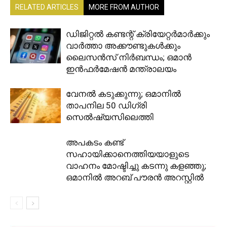
RELATED ARTICLES
MORE FROM AUTHOR
ഡിജിറ്റൽ കണ്ടന്റ് ക്രിയേറ്റർമാർക്കും
വാർത്താ അക്കൗണ്ടുകൾക്കും
ലൈസൻസ് നിർബന്ധം; ഒമാൻ
ഇൻഫർമേഷൻ മന്ത്രാലയം
വേനൽ കടുക്കുന്നു; ഒമാനിൽ
താപനില 50 ഡിഗ്രി
സെൽഷ്യസിലെത്തി
അപകടം കണ്ട്
സഹായിക്കാനെത്തിയയാളുടെ
വാഹനം മോഷ്ടിച്ചു കടന്നു കളഞ്ഞു;
ഒമാനിൽ അറബ് പൗരൻ അറസ്റ്റിൽ