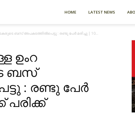
HOME
LATEST NEWS
AB
കരുടെ ബസ് അപകടത്തിൽപെട്ടു : രണ്ടു പേർ മരിച്ചു | 10...
്ള ഉംറ
െ ബസ്
ടു : രണ്ടു പേർ
ക് പരിക്ക്