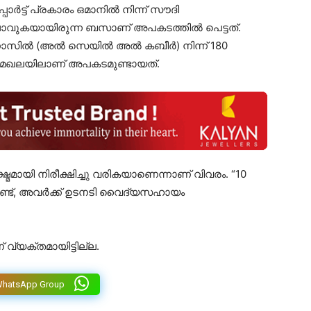
പ്പോർട്ട് പ്രകാരം ഒമാനിൽ നിന്ന് സൗദി
പോവുകയായിരുന്ന ബസാണ് അപകടത്തിൽ പെട്ടത്.
ാസിൽ (അൽ സെയിൽ അൽ കബീർ) നിന്ന് 180
േഖലയിലാണ് അപകടമുണ്ടായത്.
മായി നിരീക്ഷിച്ചു വരികയാണെന്നാണ് വിവരം. “10
ടിട്ടുണ്ട്, അവർക്ക് ഉടനടി വൈദ്യസഹായം
വ്യക്തമായിട്ടില്ല.
WhatsApp Group