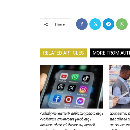
Share
RELATED ARTICLES
MORE FROM AUT
ഡിജിറ്റൽ കണ്ടന്റ് ക്രിയേറ്റർമാർക്കും
മാനദണ്ഡങ്ങ
വാർത്താ അക്കൗണ്ടുകൾക്കും
ഒമാനിലെ 
ലൈസൻസ് നിർബന്ധം; ഒമാൻ
സ്ഥാപനങ്