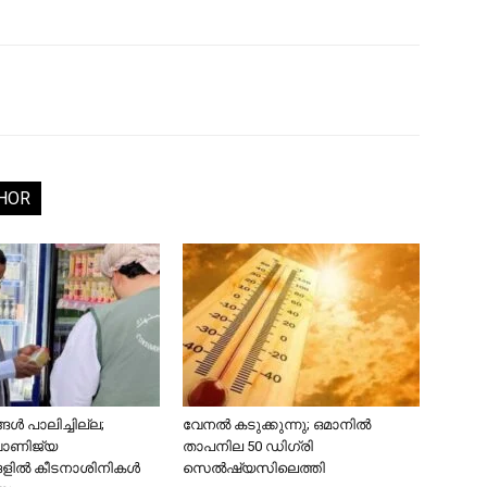
HOR
ൾ പാലിച്ചില്ല;
വേനൽ കടുക്കുന്നു; ഒമാനിൽ
വാണിജ്യ
താപനില 50 ഡിഗ്രി
ങളിൽ കീടനാശിനികൾ
സെൽഷ്യസിലെത്തി