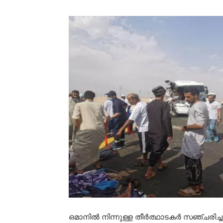
ഒമാനിൽ നിന്നുള്ള തീർത്ഥാടകർ സഞ്ചരിച്ച 