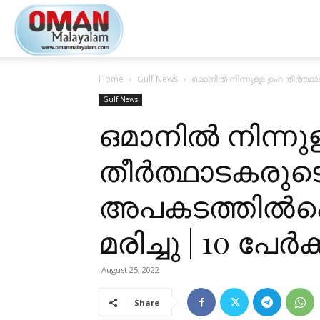
Oman
Home
Gulf News
ഒമാനിൽ നിന്നുള്ള ഉംറ തീർത്ഥാട
Malayalam
Gulf News
ഒമാനിൽ നിന്നുള
തീർത്ഥാടകരുട
അപകടത്തിൽപെട്
മരിച്ചു | 10 പേർക്
August 25, 2022
Share