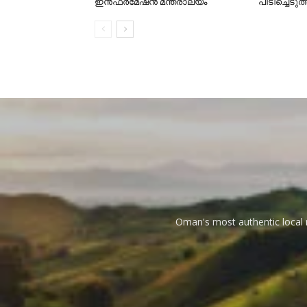
ഇൻഫർമേഷൻ മന്ത്രാലയം
പിടിച്ചെടുത
Oman's most authentic local n