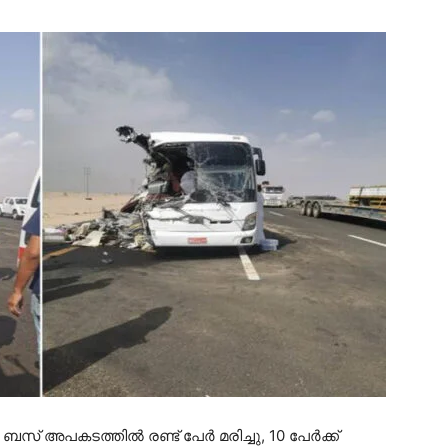
ബസ് അപകടത്തിൽ രണ്ട് പേർ മരിച്ചു, 10 പേർക്ക്