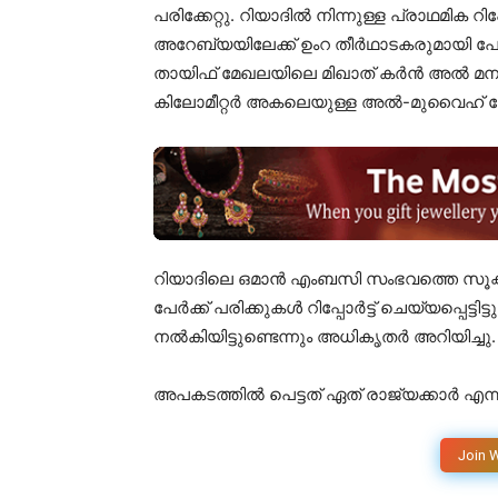
പരിക്കേറ്റു. റിയാദിൽ നിന്നുള്ള പ്രാഥമിക റി
അറേബ്യയിലേക്ക് ഉംറ തീർഥാടകരുമായി 
തായിഫ് മേഖലയിലെ മിഖാത് കർൻ അൽ മന
കിലോമീറ്റർ അകലെയുള്ള അൽ-മുവൈഹ് മ
റിയാദിലെ ഒമാൻ എംബസി സംഭവത്തെ സൂക്ഷ്മ
പേർക്ക് പരിക്കുകൾ റിപ്പോർട്ട് ചെയ്യപ്പെട്
നൽകിയിട്ടുണ്ടെന്നും അധികൃതർ അറിയിച്ചു.
അപകടത്തിൽ പെട്ടത് ഏത് രാജ്യക്കാർ എന്ന് 
Join 