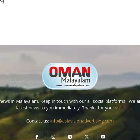
്തു
ews in Malayalam. Keep in touch with our all social platforms . We a
latest news to you immediately. Thanks for your visit.
Contact us:
info@asiavisionadvertising.com