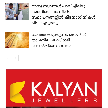
മാനദണ്ഡങ്ങൾ പാലിച്ചില്ല;
ഒമാനിലെ വാണിജ്യ
സ്ഥാപനങ്ങളിൽ കീടനാശിനികൾ
പിടിച്ചെടുത്തു
വേനൽ കടുക്കുന്നു; ഒമാനിൽ
താപനില 50 ഡിഗ്രി
സെൽഷ്യസിലെത്തി