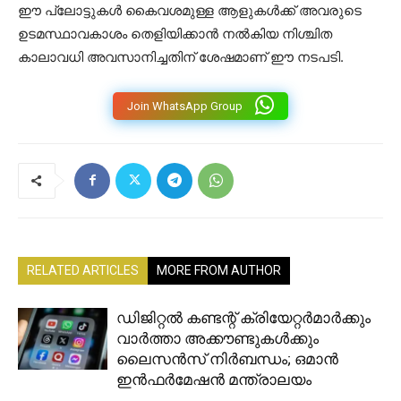
ഈ പ്ലോട്ടുകൾ കൈവശമുള്ള ആളുകൾക്ക് അവരുടെ
ഉടമസ്ഥാവകാശം തെളിയിക്കാൻ നൽകിയ നിശ്ചിത
കാലാവധി അവസാനിച്ചതിന് ശേഷമാണ് ഈ നടപടി.
Join WhatsApp Group
RELATED ARTICLES
MORE FROM AUTHOR
ഡിജിറ്റൽ കണ്ടന്റ് ക്രിയേറ്റർമാർക്കും
വാർത്താ അക്കൗണ്ടുകൾക്കും
ലൈസൻസ് നിർബന്ധം; ഒമാൻ
ഇൻഫർമേഷൻ മന്ത്രാലയം