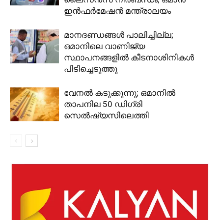
ഇൻഫർമേഷൻ മന്ത്രാലയം
മാനദണ്ഡങ്ങൾ പാലിച്ചില്ല;
ഒമാനിലെ വാണിജ്യ
സ്ഥാപനങ്ങളിൽ കീടനാശിനികൾ
പിടിച്ചെടുത്തു
വേനൽ കടുക്കുന്നു; ഒമാനിൽ
താപനില 50 ഡിഗ്രി
സെൽഷ്യസിലെത്തി