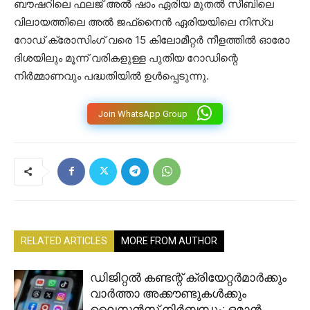
ബൗഷറിലെ ഫലജ് അൽ ഷാം ഏരിയ മുതൽ സീബിലെ
വിലായത്തിലെ അൽ ജഫ്‌നൈൻ ഏരിയയിലെ നിസ്‌വ
റോഡ് ക്രോസിംഗ് വരെ 15 കിലോമീറ്റർ നീളത്തിൽ ഓരോ
ദിശയിലും മൂന്ന് വരികളുള്ള പുതിയ റോഡിന്റെ
നിർമ്മാണവും പദ്ധതിയിൽ ഉൾപ്പെടുന്നു.
Join WhatsApp Group
RELATED ARTICLES
MORE FROM AUTHOR
ഡിജിറ്റൽ കണ്ടന്റ് ക്രിയേറ്റർമാർക്കും
വാർത്താ അക്കൗണ്ടുകൾക്കും
ലൈസൻസ് നിർബന്ധം; ഒമാൻ