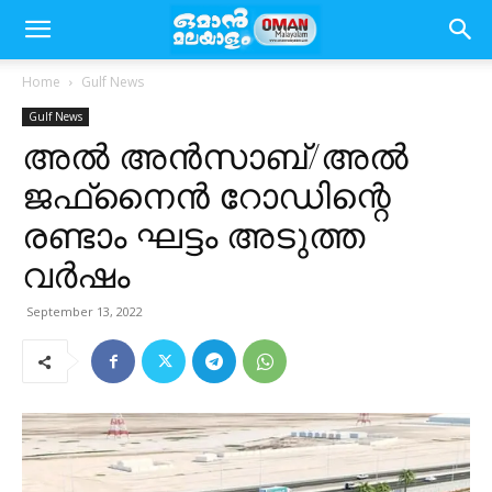
Home
Gulf News
Gulf News
അൽ അൻസാബ്/അൽ
ജഫ്‌നൈൻ റോഡിന്റെ
രണ്ടാം ഘട്ടം അടുത്ത
വർഷം
September 13, 2022