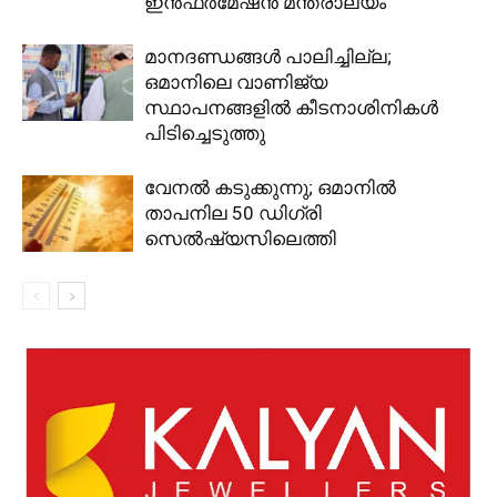
ഇൻഫർമേഷൻ മന്ത്രാലയം
മാനദണ്ഡങ്ങൾ പാലിച്ചില്ല;
ഒമാനിലെ വാണിജ്യ
സ്ഥാപനങ്ങളിൽ കീടനാശിനികൾ
പിടിച്ചെടുത്തു
വേനൽ കടുക്കുന്നു; ഒമാനിൽ
താപനില 50 ഡിഗ്രി
സെൽഷ്യസിലെത്തി