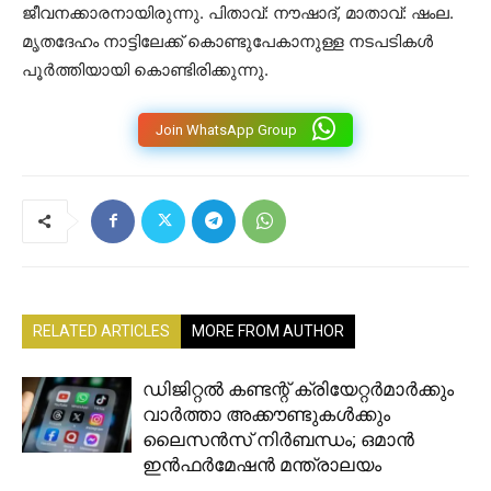
ജീവനക്കാരനായിരുന്നു. പിതാവ്: നൗഷാദ്, മാതാവ്: ഷംല.
മൃതദേഹം നാട്ടിലേക്ക് കൊണ്ടുപേകാനുള്ള നടപടികള്‍
പൂര്‍ത്തിയായി കൊണ്ടിരിക്കുന്നു.
Join WhatsApp Group
RELATED ARTICLES
MORE FROM AUTHOR
ഡിജിറ്റൽ കണ്ടന്റ് ക്രിയേറ്റർമാർക്കും
വാർത്താ അക്കൗണ്ടുകൾക്കും
ലൈസൻസ് നിർബന്ധം; ഒമാൻ
ഇൻഫർമേഷൻ മന്ത്രാലയം