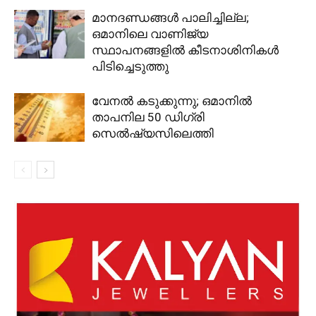
മാനദണ്ഡങ്ങൾ പാലിച്ചില്ല;
ഒമാനിലെ വാണിജ്യ
സ്ഥാപനങ്ങളിൽ കീടനാശിനികൾ
പിടിച്ചെടുത്തു
വേനൽ കടുക്കുന്നു; ഒമാനിൽ
താപനില 50 ഡിഗ്രി
സെൽഷ്യസിലെത്തി