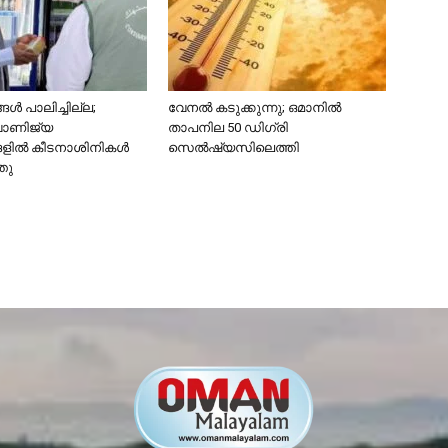
ൾ പാലിച്ചില്ല;
വേനൽ കടുക്കുന്നു; ഒമാനിൽ
വാണിജ്യ
താപനില 50 ഡിഗ്രി
ങളിൽ കീടനാശിനികൾ
സെൽഷ്യസിലെത്തി
്തു