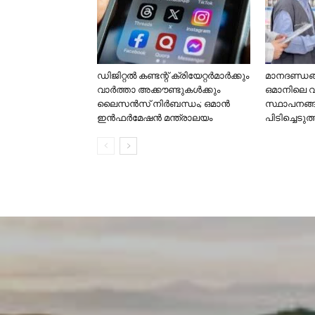
ഡിജിറ്റൽ കണ്ടന്റ് ക്രിയേറ്റർമാർക്കും
മാനദണ്ഡങ്ങ
വാർത്താ അക്കൗണ്ടുകൾക്കും
ഒമാനിലെ 
ലൈസൻസ് നിർബന്ധം; ഒമാൻ
സ്ഥാപനങ്
ഇൻഫർമേഷൻ മന്ത്രാലയം
പിടിച്ചെടുത