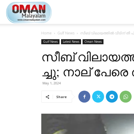
Oman
Home
Gulf News
സീ​ബ്​ വി​ലാ​യ​ത്തി​ൽ വീ​ടി​ന്​ തീ ​
Malayalam
Gulf News
Latest News
Oman News
സീ​ബ്​ വി​ലാ​യ​ത്തി
ച്ചു; നാല് പേരെ 
May 1, 2024
Share