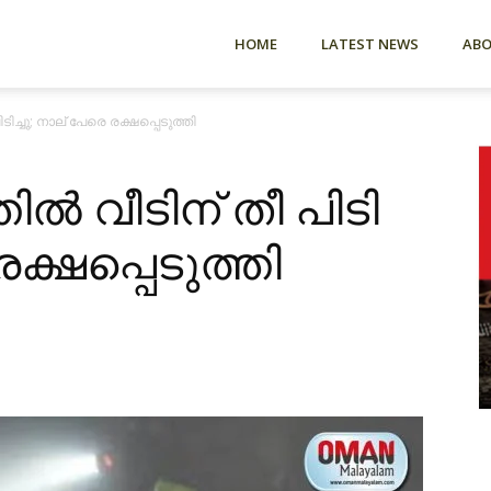
HOME
LATEST NEWS
AB
പി​ടി​ച്ചു; നാല് പേരെ രക്ഷപ്പെടുത്തി
​ൽ വീ​ടി​ന്​ തീ ​പി​ടി​
രക്ഷപ്പെടുത്തി