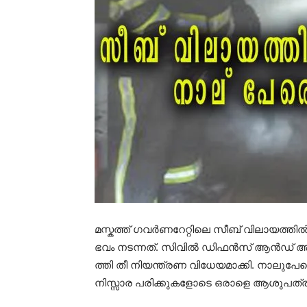
മ​സ്ക​ത്ത്​ ഗ​വ​ർ​ണ​റേ​റ്റി​ലെ സീ​ബ്​ വി​ലാ​യ​ത്തി​ൽ
ഭ​വം നടന്നത്. സി​വി​ൽ ഡി​ഫ​ൻ​സ് ആ​ൻ​ഡ് ആം​
ത്തി തീ ​നി​യ​ന്ത്ര​ണ വി​ധേ​യ​മാ​ക്കി. നാ​ലു​പേ
നി​സ്സാ​ര പ​രി​ക്കു​ക​ളോ​ടെ ഒ​രാ​​ളെ ആ​ശു​പ​ത്രി