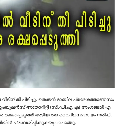
 വീ​ടി​ന്​ തീ ​പി​ടി​ച്ചു. തെ​ക്ക​ൻ മാ​ബി​ല പ്ര​ദേ​ശ​ത്താ​ണ്​​ സം​
ബു​ല​ൻ​സ് അ​തോ​റി​റ്റി (സി.​ഡി.​എ.​എ) അം​ഗ​ങ്ങ​ൾ എ​
​രെ ര​ക്ഷ​പ്പെ​ടു​ത്തി അ​ടി​യ​ന്ത​ര വൈ​ദ്യ​സ​ഹാ​യം ന​ൽ​കി.​
​യി​ൽ പ്ര​വേ​ശി​പ്പി​ക്കു​ക​യും ചെ​യ്തു.