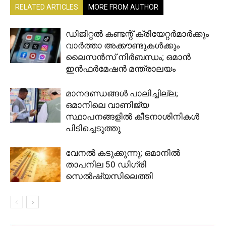
RELATED ARTICLES
MORE FROM AUTHOR
ഡിജിറ്റൽ കണ്ടന്റ് ക്രിയേറ്റർമാർക്കും
വാർത്താ അക്കൗണ്ടുകൾക്കും
ലൈസൻസ് നിർബന്ധം; ഒമാൻ
ഇൻഫർമേഷൻ മന്ത്രാലയം
മാനദണ്ഡങ്ങൾ പാലിച്ചില്ല;
ഒമാനിലെ വാണിജ്യ
സ്ഥാപനങ്ങളിൽ കീടനാശിനികൾ
പിടിച്ചെടുത്തു
വേനൽ കടുക്കുന്നു; ഒമാനിൽ
താപനില 50 ഡിഗ്രി
സെൽഷ്യസിലെത്തി