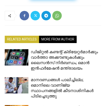
RELATED ARTICLES
MORE FROM AUTHOR
ഡിജിറ്റൽ കണ്ടന്റ് ക്രിയേറ്റർമാർക്കും
വാർത്താ അക്കൗണ്ടുകൾക്കും
ലൈസൻസ് നിർബന്ധം; ഒമാൻ
ഇൻഫർമേഷൻ മന്ത്രാലയം
മാനദണ്ഡങ്ങൾ പാലിച്ചില്ല;
ഒമാനിലെ വാണിജ്യ
സ്ഥാപനങ്ങളിൽ കീടനാശിനികൾ
പിടിച്ചെടുത്തു