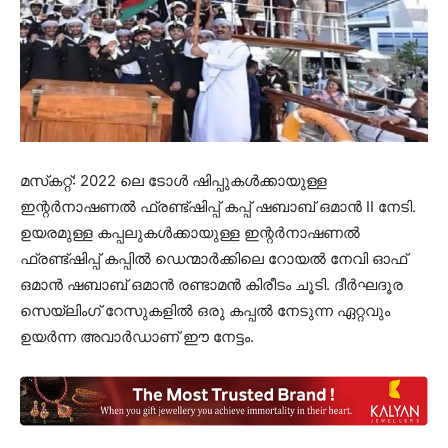
മസ്‌കറ്റ്: 2022 ലെ ടോൾ ഷിപ്പുകൾക്കായുള്ള
ഇന്റർനാഷണൽ ഫ്രണ്ട്ഷിപ്പ് കപ്പ് ഷബാബ് ഒമാൻ II നേടി.
ഉയരമുള്ള കപ്പലുകൾക്കായുള്ള ഇന്റർനാഷണൽ
ഫ്രണ്ട്‌ഷിപ്പ് കപ്പിൽ ഡെന്മാർക്കിലെ റോയൽ നേവി ഓഫ്
ഒമാൻ ഷബാബ് ഒമാൻ രണ്ടാമൻ കിരീടം ചൂടി. ദീർഘദൂര
സെയ്‌ലിംഗ് റേസുകളിൽ ഒരു കപ്പൽ നേടുന്ന ഏറ്റവും
ഉയർന്ന അവാർഡാണ് ഈ നേട്ടം.