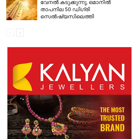
വേനൽ കടുക്കുന്നു; ഒമാനിൽ
താപനില 50 ഡിഗ്രി
സെൽഷ്യസിലെത്തി