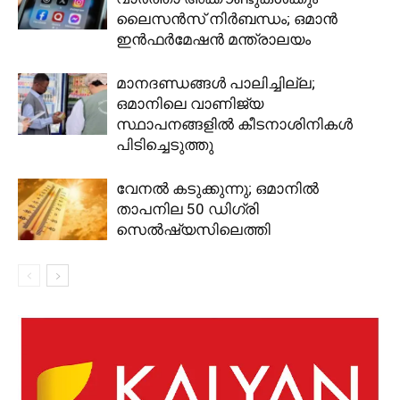
ലൈസൻസ് നിർബന്ധം; ഒമാൻ
ഇൻഫർമേഷൻ മന്ത്രാലയം
മാനദണ്ഡങ്ങൾ പാലിച്ചില്ല;
ഒമാനിലെ വാണിജ്യ
സ്ഥാപനങ്ങളിൽ കീടനാശിനികൾ
പിടിച്ചെടുത്തു
വേനൽ കടുക്കുന്നു; ഒമാനിൽ
താപനില 50 ഡിഗ്രി
സെൽഷ്യസിലെത്തി