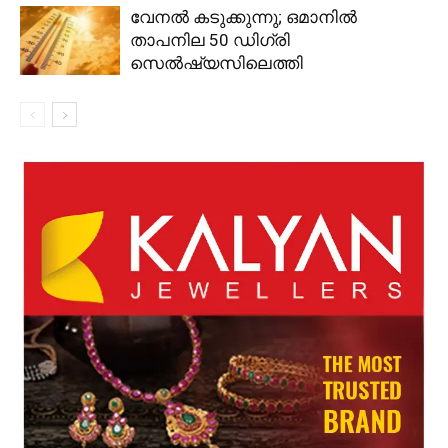
വേനൽ കടുക്കുന്നു; ഒമാനിൽ
താപനില 50 ഡിഗ്രി
സെൽഷ്യസിലെത്തി