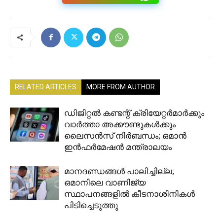
RELATED ARTICLES
MORE FROM AUTHOR
ഡിജിറ്റൽ കണ്ടന്റ് ക്രിയേറ്റർമാർക്കും
വാർത്താ അക്കൗണ്ടുകൾക്കും
ലൈസൻസ് നിർബന്ധം; ഒമാൻ
ഇൻഫർമേഷൻ മന്ത്രാലയം
മാനദണ്ഡങ്ങൾ പാലിച്ചില്ല;
ഒമാനിലെ വാണിജ്യ
സ്ഥാപനങ്ങളിൽ കീടനാശിനികൾ
പിടിച്ചെടുത്തു