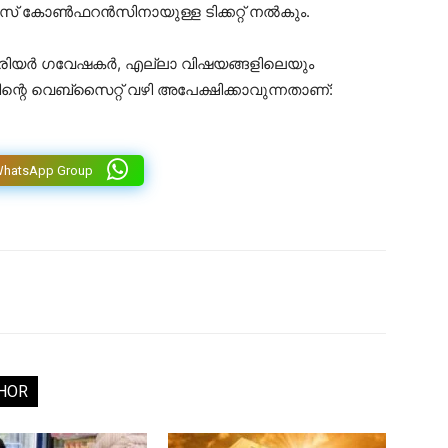
വാൾസ് കോൺഫറൻസിനായുള്ള ടിക്കറ്റ് നൽകും.
കരിയർ ഗവേഷകർ, എല്ലാ വിഷയങ്ങളിലെയും
ിന്റെ വെബ്‌സൈറ്റ് വഴി അപേക്ഷിക്കാവുന്നതാണ്:
WhatsApp Group
HOR