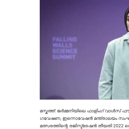
മസ്കത്ത്: ജർമ്മനിയിലെ ഫാളിംഗ് വാൾസ് ഫ
ഗവേഷണ, ഇന്നൊവേഷൻ മന്ത്രാലയം സംഘടിപ്
മത്സരത്തിന്റെ രജിസ്ട്രേഷൻ തീയതി 2022 സെപ