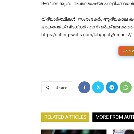
9-ന് നടക്കുന്ന അന്താരാഷ്‌ട്ര ഫാളിംഗ് 
വിദ്യാർത്ഥികൾ, സംരംഭകർ, ആദ്യകാല 
അക്കാദമിക് വിദഗ്ധർ എന്നിവർക്ക് മത്സരത്ത
https://falling-walls.com/lab/apply/oman-2/.
Join 
Share
RELATED ARTICLES
MORE FROM AUT