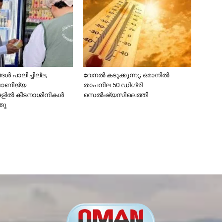
ൾ പാലിച്ചില്ല;
വേനൽ കടുക്കുന്നു; ഒമാനിൽ
വാണിജ്യ
താപനില 50 ഡിഗ്രി
ങളിൽ കീടനാശിനികൾ
സെൽഷ്യസിലെത്തി
്തു