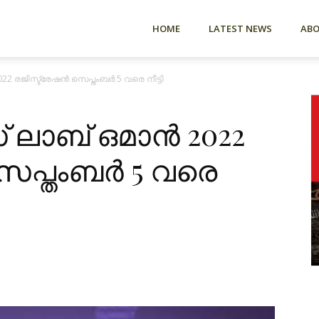
HOME
LATEST NEWS
AB
2 രജിസ്ട്രേഷൻ സെപ്തംബർ 5 വരെ നീട്ടി
 ലാബ് ഒമാൻ 2022
െപ്തംബർ 5 വരെ