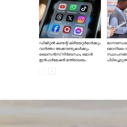
ഡിജിറ്റൽ കണ്ടന്റ് ക്രിയേറ്റർമാർക്കും
മാനദണ്ഡങ്ങ
വാർത്താ അക്കൗണ്ടുകൾക്കും
ഒമാനിലെ 
ലൈസൻസ് നിർബന്ധം; ഒമാൻ
സ്ഥാപനങ്
ഇൻഫർമേഷൻ മന്ത്രാലയം
പിടിച്ചെടുത