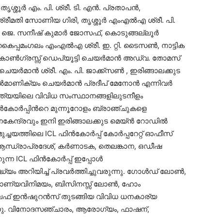
തൃശ്ശൂർ എം. പി. ശ്രീ. ടി. എൻ. പ്രതാപൻ,
ൻ ശ്രീമതി സോണിയ ഗിരി, തൃശ്ശൂർ എംഎൽഎ ശ്രീ. പി.
ി. ജെ. സനീഷ് കുമാർ ജോസഫ്, കൊടുങ്ങല്ലൂർ
ൈപ്പമംഗലം എംഎൽഎ ശ്രീ. ഇ. റ്റി. ടൈസൺ, നാട്ടിക
 കോൺഗ്രസ്സ് ഡെപ്യൂട്ടി ചെയർമാൻ അഡ്വ. തോമസ്
 ചെയർമാൻ ശ്രീ. എം. പി. ജാക്ക്സൺ , ഇരിങ്ങാലക്കുട
ൂടൽമാണിക്യം ചെയർമാൻ പ്രദീപ് മേനോൻ എന്നിവർ
ി ഇന്ത്യയിലെ വിവിധ സംസ്ഥാനങ്ങളിലുടനീളം
ഫിൻകോർപ്പിൻറെ മുന്നൂറോളം ബ്രാഞ്ചുകളെ
നകേന്ദ്രവും ഇനി ഇരിങ്ങാലക്കുട മെയ്ൻ റോഡിൽ
മുച്ചയത്തിലെ ICL ഫിൻകോർപ്പ് കോർപ്പറേറ്റ് ഓഫീസ്
, ആന്ധ്രാപ്രദേശ്, കർണാടക, തെലങ്കാന, ഒഡീഷ
േറുന്ന ICL ഫിൻകോർപ്പ് ഇപ്പോൾ
ധ്യം അറിയിച്ച് പ്രവർത്തിച്ചുവരുന്നു. ഗോൾഡ് ലോൺ,
നാണ്യവിനിമയം, ബിസിനസ്സ് ലോൺ, ഹോം
് ഇൻഷുറൻസ് തുടങ്ങിയ വിവിധ ധനകാര്യ
ന്നു. വിനോദസഞ്ചാരം, ആരോഗ്യം, ഫാഷന്,