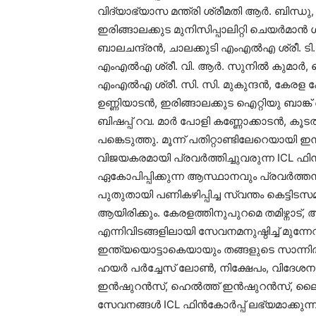
വിദ്യാഭ്യാസ മന്ത്രി ശ്രീമതി ആർ. ബിന്ധു, 
ഇരിങ്ങാലക്കുട മുനിസിപ്പാലിറ്റി ചെയർമാ
ബാലചന്ദ്രൻ, ചാലക്കുടി എംഎൽഎ ശ്രീ. ട
എംഎൽഎ ശ്രീ. വി. ആർ. സുനിൽ കുമാർ, ക
എംഎൽഎ ശ്രീ. സി. സി. മുകുന്ദൻ, കേരള
ഉണ്ണിയാടൻ, ഇരിങ്ങാലക്കുട ഐറ്റിയു ബാങ്ക്
ബിഷപ്പ് റവ. മാർ പോളി കണ്ണോക്കാടൻ, ക
പങ്കെടുത്തു. മൂന്ന് പതിറ്റാണ്ടിലേറെയായ
വിജയകരമായി പ്രവർത്തിച്ചുവരുന്ന ICL 
ഏകോപിപ്പിക്കുന്ന ആസ്ഥാനവും പ്രവർത്ത
പുതുതായി പണികഴിപ്പിച്ച സ്വന്തം കെട്ടിടസ
ആയിരിക്കും. കേരളത്തിനുപുറമെ തമിഴ്നാട്
എന്നിവിടങ്ങളിലായി സേവനമനുഷ്ഠിച്ച് മുന്ന
ഇന്ത്യയൊട്ടാകെയായും തങ്ങളുടെ സാന്നിദ്
ഹയർ പർച്ചേസ് ലോൺ, നിക്ഷേപം, വിദേശ
ഇൻഷുറൻസ്, ഹെൽത്ത് ഇൻഷുറൻസ്, ലൈഫ
സേവനങ്ങൾ ICL ഫിൻകോർപ്പ് ലഭ്യമാക്കു