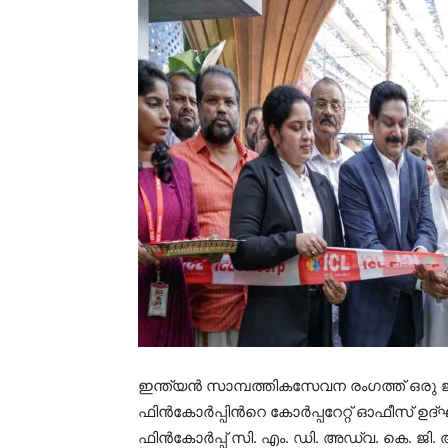
ഇന്ത്യൻ സാമ്പത്തികസേവന രംഗത്ത് ഒരു
ഫിൻകോർപ്പിൻറെ കോർപ്പറേറ്റ് ഓഫീസ് ഉദ്ഘാ
ഫിൻകോർപ്പ് സി. എം. ഡി. അഡ്വ. കെ. ജ