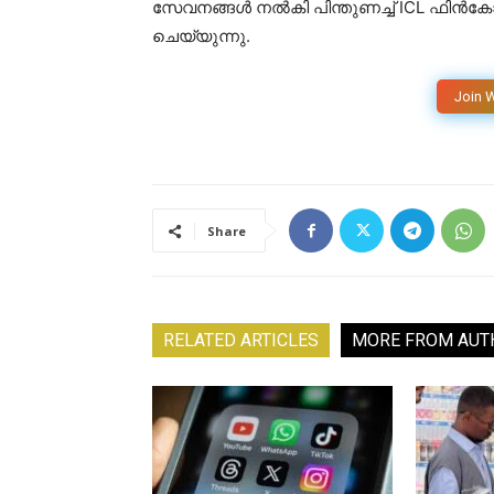
സേവനങ്ങൾ നൽകി പിന്തുണച്ച് ICL ഫിൻകോർ
ചെയ്യുന്നു.
Join 
Share
RELATED ARTICLES
MORE FROM AUT