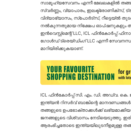
സാമൂഹ്യസേവനം എന്നീ മേഖലകളിൽ തങ്ങളുടെ വ
സ്വർണ്ണം, വ്യാപാരം, ഇലക്ട്രോണിക്സ്, 
വിദ്യാഭ്യാസം, സ്പോർട്സ്, റീട്ടെയ്ൽ ത
നൽകുന്നതുമായ നിക്ഷേപ ഓപ്ഷനുകളും അവത
ഇൻവെസ്റ്റ്മെന്റ് LLC, ICL ഫിൻകോർപ്പ് 
ഗോൾഡ് ട്രെയ്ഡിംഗ് LLC എന്നീ സേവനസ
മാറിയിരിക്കുകയാണ്.
ICL ഫിൻകോർപ്പ് സി. എം. ഡി. അഡ്വ. കെ.
ഇന്ത്യൻ റിസർവ് ബാങ്കിന്റെ മാനദണ്ഡങ്ങൾ
തങ്ങളുടെ ഉപഭോക്താക്കൾക്ക് ലഭ്യമാക്ക
ജനങ്ങളുടെ വിശ്വാസം നേടിയെടുത്തു. ഇരി
ആരംഭിച്ചതോടെ ഇന്ത്യയിലുടനീളമുള്ള തങ്