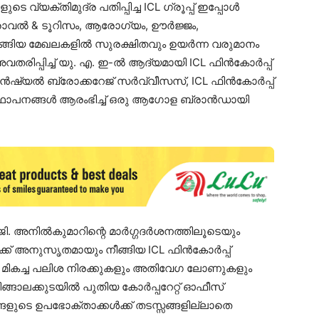
്യക്തിമുദ്ര പതിപ്പിച്ച ICL ഗ്രൂപ്പ് ഇപ്പോൾ
ട്രാവൽ & ടൂറിസം, ആരോഗ്യം, ഊർജ്ജം,
ുടങ്ങിയ മേഖലകളിൽ സുരക്ഷിതവും ഉയർന്ന വരുമാനം
രിപ്പിച്ച് യു. എ. ഇ-ൽ ആദ്യമായി ICL ഫിൻകോർപ്പ്
ഫിനാൻഷ്യൽ ബ്രോക്കറേജ് സർവ്വീസസ്, ICL ഫിൻകോർപ്പ്
്ഥാപനങ്ങൾ ആരംഭിച്ച് ഒരു ആഗോള ബ്രാൻഡായി
 ജി. അനിൽകുമാറിന്റെ മാർഗ്ഗദർശനത്തിലൂടെയും
ക്ക് അനുസൃതമായും നീങ്ങിയ ICL ഫിൻകോർപ്പ്
ിയ മികച്ച പലിശ നിരക്കുകളും അതിവേഗ ലോണുകളും
ങ്ങാലക്കുടയിൽ പുതിയ കോർപ്പറേറ്റ് ഓഫീസ്
ങളുടെ ഉപഭോക്താക്കൾക്ക് തടസ്സങ്ങളില്ലാതെ