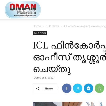
Oman
Home
Gulf News
ICL ഫിൻകോർപ്പിന്റെ കോർപ്പറേറ
Malayalam
Gulf News
ICL ഫിൻകോർപ്പിന
ഓഫീസ് തൃശ്ശൂര
ചെയ്തു
October 8, 2022
Share