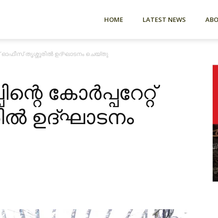
HOME
LATEST NEWS
AB
്റ് ഓഫീസ് തൃശ്ശൂരിൽ ഉദ്‌ഘാടനം ചെയ്തു
്റെ കോർപ്പറേറ്റ്
ിൽ ഉദ്‌ഘാടനം