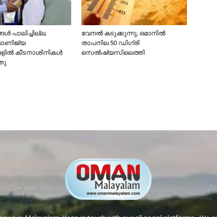
ൾ പാലിച്ചില്ല;
വേനൽ കടുക്കുന്നു; ഒമാനിൽ
വാണിജ്യ
താപനില 50 ഡിഗ്രി
ങളിൽ കീടനാശിനികൾ
സെൽഷ്യസിലെത്തി
്തു