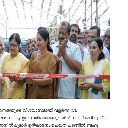
 ജനതയുടെ വിശ്വാസമായി വളർന്ന ICL
ടനം തൃശ്ശൂർ ഇരിങ്ങാലക്കുടയിൽ നിർവ്വഹിച്ചു. ICL
ി. അനിൽകുമാർ ഉദ്ഘാടനം ചെയ്ത ചടങ്ങിൽ ബഹു.