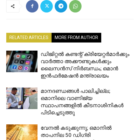
RELATED ARTICLES
MORE FROM AUTHOR
ഡിജിറ്റൽ കണ്ടന്റ് ക്രിയേറ്റർമാർക്കും
വാർത്താ അക്കൗണ്ടുകൾക്കും
ലൈസൻസ് നിർബന്ധം; ഒമാൻ
ഇൻഫർമേഷൻ മന്ത്രാലയം
മാനദണ്ഡങ്ങൾ പാലിച്ചില്ല;
ഒമാനിലെ വാണിജ്യ
സ്ഥാപനങ്ങളിൽ കീടനാശിനികൾ
പിടിച്ചെടുത്തു
വേനൽ കടുക്കുന്നു; ഒമാനിൽ
താപനില 50 ഡിഗ്രി