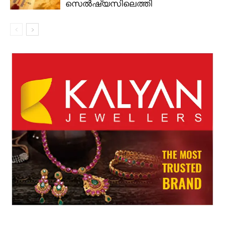
സെൽഷ്യസിലെത്തി