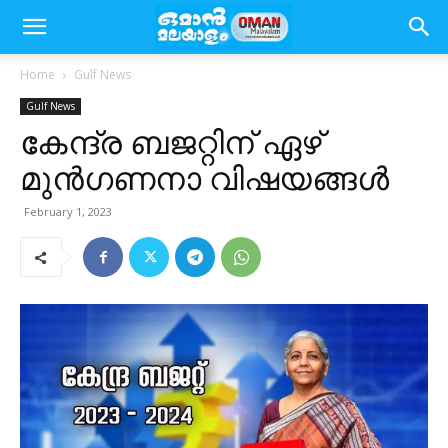
Home
Gulf News
Gulf News
കേന്ദ്ര ബജറ്റിന് ഏഴ്
മുൻഗണനാ വിഷയങ്ങൾ
February 1, 2023