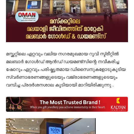
മസ്ക്കറ്റിലെ ഏറ്റവും വലിയ നഗരമുഖമായ റൂവി സ്ട്രീറ്റിൽ
മലബാർ ഗോൾഡ് ആൻഡ് ഡയമണ്ട്സിന്റെ നവീകരിച്ച
ഷോറൂം ഏറ്റവും പരിഷ്കൃതമായ ഡിസൈനുകളോടുകൂടിയ
സ്വർണാഭരണങ്ങളുടെയും വജ്രാഭരണങ്ങളുടെയും
വമ്പിച്ച പ്രദർശനശാല കൂടിയായി മാറിയിരിക്കുന്നു .