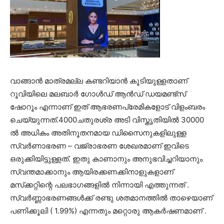
വാങ്ങാൻ മാത്രമല്ല കണ്ടറിയാൻ കൂടിയുള്ളതാണ്
റൂവിയിലെ മലബാർ ഗോൾഡ് ആൻഡ് ഡയമണ്ട്‌സ്‌
ഷോറൂം എന്നാണ് ഇത് ആഭരണപ്രേമികളോട് വിളംബരം
ചെയ്യുന്നത്.4000ചതുരശ്ര അടി വിസ്തൃതിയിൽ 30000
ൽ അധികം അതിനൂതനമായ ഡിസൈനുകളിലുള്ള
സ്വർണാഭരണ – വജ്രാഭരണ ശേഖരമാണ് ഇവിടെ
ഒരുക്കിയിട്ടുള്ളത്. ഇതു കാണാനും അനുഭവിച്ചറിയാനും
സ്വന്തമാക്കാനും ആയിരക്കണക്കിനാളുകളാണ്
മസ്‌ക്കറ്റിന്റെ പലഭാഗങ്ങളിൽ നിന്നായി എത്തുന്നത് .
സ്വർണ്ണാഭരണങ്ങൾക്ക് രണ്ടു ശതമാനത്തിൽ താഴെയാണ്
പണിക്കൂലി ( 1.99%) എന്നതും മറ്റൊരു ആകർഷണമാണ് .