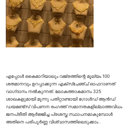
എപ്പോൾ കൈമാറിയാലും വജ്രത്തിന്റെ മൂല്യം 100
ശതമാനവും ഉറപ്പാക്കുന്ന എക്സ്ചേഞ്ച് ഓഫറാണത്
വാഗ്‌ദാനം നൽകുന്നത്. ലോകത്താകമാനം 325
ശാഖകളുമായി മൂന്നു പതിറ്റാണ്ടായി ഗോൾഡ് ആൻഡ്
ഡയമണ്ട്‌സ്‌ വിപണന രംഗത്ത് സമാനതകളില്ലാത്തവിധം
ജനപ്രീതി ആർജ്ജിച്ച പ്രശസ്ത സ്ഥാപനമാകുമ്പോൾ
അതിനെ പരിപൂർണ്ണ വിശ്വാസത്തിലെടുക്കാം .