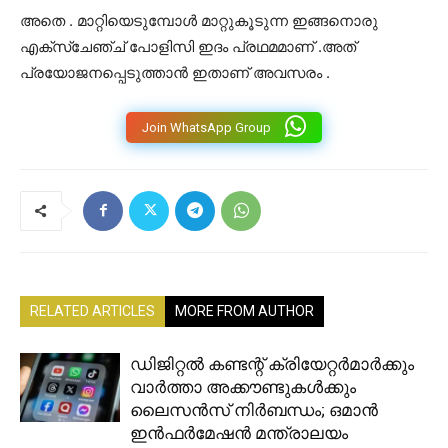
അതെ . മാറ്റിയെടുമ്പോൾ മാറ്റുകൂടുന്ന ഇങ്ങനൊരു
എക്സ്ചേഞ്ച് പോളിസി ഇദം പ്രഥമമാണ് .അത്
പ്രയോജനപ്പെടുത്താൻ ഇതാണ് അവസരം .
Join WhatsApp Group
RELATED ARTICLES
MORE FROM AUTHOR
ഡിജിറ്റൽ കണ്ടന്റ് ക്രിയേറ്റർമാർക്കും
വാർത്താ അക്കൗണ്ടുകൾക്കും
ലൈസൻസ് നിർബന്ധം; ഒമാൻ
ഇൻഫർമേഷൻ മന്ത്രാലയം