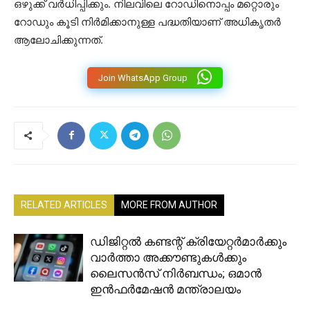
ഒഴുക്ക് വർധിപ്പിക്കും. നിലവിലെ റോഡിനൊപ്പം മറ്റൊരും
റോഡും കൂടി നിർമിക്കാനുള്ള പദ്ധതിയാണ് അധികൃതർ
ആലോചിക്കുന്നത്.
Join WhatsApp Group
RELATED ARTICLES
MORE FROM AUTHOR
ഡിജിറ്റൽ കണ്ടന്റ് ക്രിയേറ്റർമാർക്കും
വാർത്താ അക്കൗണ്ടുകൾക്കും
ലൈസൻസ് നിർബന്ധം; ഒമാൻ
ഇൻഫർമേഷൻ മന്ത്രാലയം