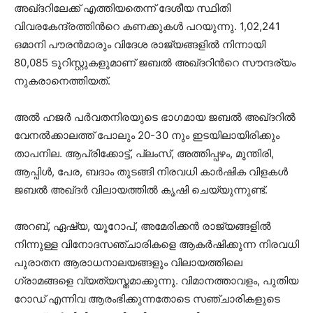
അഖ്ദറിലേക്ക് എത്തിയതെന്ന് ദേശീയ സ്ഥിതി
വിവരകേന്ദ്രത്തിൻറെ കണക്കുകൾ പറയുന്നു. 1,02,241
ഒമാനി പൗരൻമാരും വിദേശ രാജ്യങ്ങളിൽ നിന്നായി
80,085 ടൂറിസ്റ്റുകളുമാണ് ജബൽ അഖ്ദറിൻറെ സൗന്ദര്യം
നുകരാനെത്തിയത്.
അൽ ഹജർ പർവതനിരയുടെ ഭാഗമായ ജബൽ അഖ്ദറിൽ
വേനൽക്കാലത്ത് പോലും 20-30 നും ഇടയിലായിരിക്കും
താപനില. ആപ്രിക്കോട്ട്, പ്ലംസ്, അത്തിപ്പഴം, മുന്തിരി,
ആപ്പിൾ, പേര, ബദാം തുടങ്ങി നിരവധി കാർഷിക വിളകൾ
ജബൽ അഖ്ദർ വിലായത്തിൽ കൃഷി ചെയ്യുന്നുണ്ട്.
അറബ്, ഏഷ്യ, യൂറോപ്, അമേരിക്കൻ രാജ്യങ്ങളിൽ
നിന്നുള്ള വിനോദസഞ്ചാരികളെ ആകർഷിക്കുന്ന നിരവധി
പുരാതന ആരാധനാലയങ്ങളും വിലായത്തിലെ
ഗ്രാമങ്ങളെ വ്യത്യസ്തമാക്കുന്നു. വിമാനത്താവളം, പുതിയ
റോഡ് എന്നിവ ആരംഭിക്കുന്നതോടെ സഞ്ചാരികളുടെ