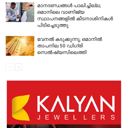
മാനദണ്ഡങ്ങൾ പാലിച്ചില്ല;
ഒമാനിലെ വാണിജ്യ
സ്ഥാപനങ്ങളിൽ കീടനാശിനികൾ
പിടിച്ചെടുത്തു
വേനൽ കടുക്കുന്നു; ഒമാനിൽ
താപനില 50 ഡിഗ്രി
സെൽഷ്യസിലെത്തി