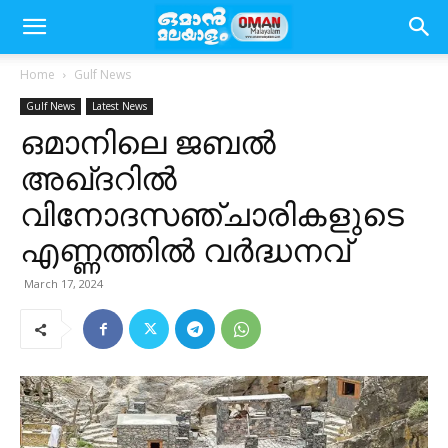
Home
Gulf News
Gulf News
Latest News
ഒമാനിലെ ജബൽ
അഖ്ദറിൽ
വിനോദസഞ്ചാരികളുടെ
എണ്ണത്തിൽ വർദ്ധനവ്
March 17, 2024