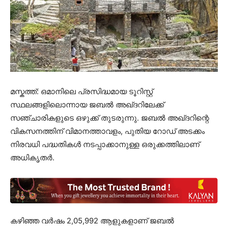
മസ്കത്ത്: ഒമാനിലെ പ്രസിദ്ധമായ ടൂറിസ്റ്റ്
സ്ഥലങ്ങളിലൊന്നായ ജബൽ അഖ്ദറിലേക്ക്
സഞ്ചാരികളുടെ ഒഴുക്ക് തുടരുന്നു. ജബൽ അഖ്ദറിന്റെ
വികസനത്തിന് വിമാനത്താവളം, പുതിയ റോഡ് അടക്കം
നിരവധി പദ്ധതികൾ നടപ്പാക്കാനുള്ള ഒരുക്കത്തിലാണ്
അധികൃതർ.
കഴിഞ്ഞ വർഷം 2,05,992 ആളുകളാണ് ജബൽ