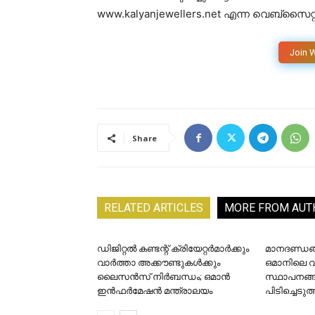
www.kalyanjewellers.net എന്ന വെബ്സൈറ്റ
Join 
Share
RELATED ARTICLES
MORE FROM AUT
ഡിജിറ്റൽ കണ്ടന്റ് ക്രിയേറ്റർമാർക്കും
മാനദണ്ഡങ്ങ
വാർത്താ അക്കൗണ്ടുകൾക്കും
ഒമാനിലെ 
ലൈസൻസ് നിർബന്ധം; ഒമാൻ
സ്ഥാപനങ്
ഇൻഫർമേഷൻ മന്ത്രാലയം
പിടിച്ചെടുത