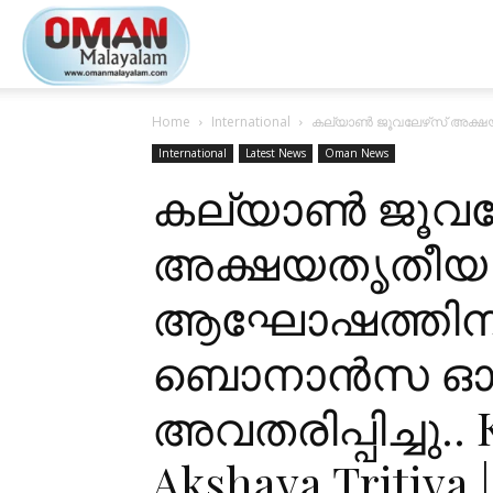
Oman
Home
International
കല്യാൺ ജൂവലേഴ്‌സ് അക്ഷയ
Malayalam
International
Latest News
Oman News
കല്യാൺ ജൂവലേ
അക്ഷയതൃതീയ
ആഘോഷത്തിനാ
ബൊനാൻസ ഓ
അവതരിപ്പിച്ചു.. 
Akshaya Tritiya |