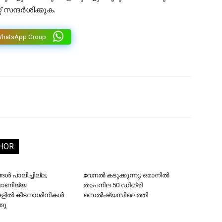
് സന്ദർശിക്കുക.
WhatsApp Group
HOR
ൾ പാലിച്ചില്ല;
വേനൽ കടുക്കുന്നു; ഒമാനിൽ
വാണിജ്യ
താപനില 50 ഡിഗ്രി
ങളിൽ കീടനാശിനികൾ
സെൽഷ്യസിലെത്തി
്തു