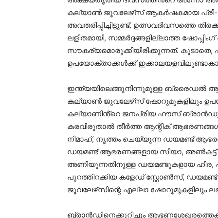
കല്യാൺ ജൂവലേഴ്‌സ് ആകർഷകമായ പ്രീ-ബു
അവതരിപ്പിച്ചിട്ടുണ്ട്. ഉത്സവദിവസത്തെ തിരക
ലളിതമായി, സമ്മർദ്ദങ്ങളില്ലാത്ത ഷോപ്പി
സൗകര്യമൊരുക്കിയിരിക്കുന്നത്. കൂടാതെ,
ഉപയോക്താക്കൾക്ക് ഇക്കാലയളവിലുണ്ടാകാവ
ഇന്ത്യയിലെങ്ങുനിന്നുമുള്ള ബ്രൈഡൽ 
കല്യാൺ ജൂവലേഴ്‌സ്‌ ഷോറൂമുകളിലും ഉപയോക
കല്യാണിൻ്റെ ജനപ്രിയ ഹൗസ് ബ്രാൻ
കരവിരുതാൽ തീർത്ത ആന്റിക് ആഭരണങ്ങൾ
നിമാഹ്, നൃത്തം ചെയ്യുന്ന ഡയമണ്ട് ആഭര
ഡയമണ്ട് ആഭരണങ്ങളായ സിയാ, അൺകട്ട്
അണിയുന്നതിനുള്ള ഡയമണ്ടുകളായ ഹീര,
പുറത്തിറക്കിയ കളേഡ് സ്റ്റോൺസ്, ഡയ
ജൂവലേഴ്‌സിന്റെ എല്ലാ ഷോറൂമുകളിലും ലഭ
ബ്രാൻഡിനെക്കുറിച്ചും ആഭണശേഖരത്തെക്കു