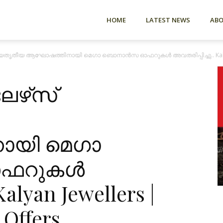
HOME
LATEST NEWS
AB
തൃതീയ ആഘോഷത്തിനായി മെഗാ ബൊനാൻസ ഓഫറുകൾ അവതരിപ്പിച്ചു.. Kalyan J
ഴ്‌സ്
യി മെഗാ
ഫറുകൾ
Kalyan Jewellers |
 Offers