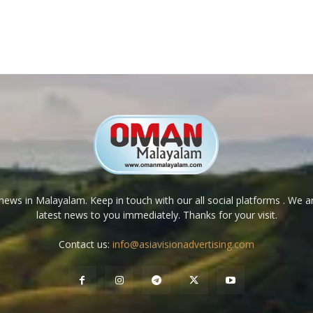
ews in Malayalam. Keep in touch with our all social platforms . We a
latest news to you immediately. Thanks for your visit.
Contact us:
info@asiavisionadvertising.com