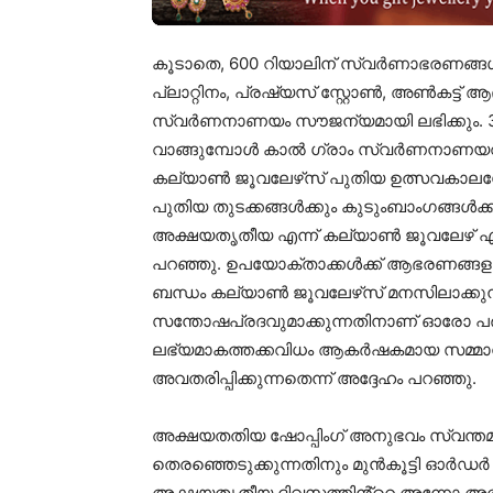
കൂടാതെ, 600 റിയാലിന് സ്വർണാഭരണങ്ങൾ 
പ്ലാറ്റിനം, പ്രഷ്യസ് സ്റ്റോൺ, അൺകട്ട്
സ്വർണനാണയം സൗജന്യമായി ലഭിക്കും. 
വാങ്ങുമ്പോൾ കാൽ ഗ്രാം സ്വർണനാണയവ
കല്യാൺ ജൂവലേഴ്‌സ് പുതിയ ഉത്സവകാലശേഖര
പുതിയ തുടക്കങ്ങൾക്കും കുടുംബാംഗങ്ങൾക
അക്ഷയതൃതീയ എന്ന് കല്യാൺ ജൂവലേഴ‌് എക
പറഞ്ഞു. ഉപയോക്താക്കൾക്ക് ആഭരണങ്ങള
ബന്ധം കല്യാൺ ജൂവലേഴ്‌സ് മനസിലാക്
സന്തോഷപ്രദവുമാക്കുന്നതിനാണ് ഓരോ പർച്
ലഭ്യമാകത്തക്കവിധം ആകർഷകമായ സമ്മ
അവതരിപ്പിക്കുന്നതെന്ന് അദ്ദേഹം പറഞ്ഞു.
അക്ഷയതതിയ ഷോപ്പിംഗ് അനുഭവം സ്വന്ത
തെരഞ്ഞെടുക്കുന്നതിനും മുൻകൂട്ടി ഓർഡർ
അക്ഷയതൃതീയ ദിവസത്തിൻ്റെ അന്നോ അതിന