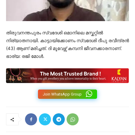
തിരുവനന്തപുരം സ്വദേശി ഒമാനിലെ മസ്കറ്റിൽ
നിര്യാതനായി. കാട്ടായിക്കോണം സ്വദേശി ദീപു രവീന്ദ്രൻ
(43) ആണ്​ മരിച്ചത്​. ദി മൂവേഴ്സ് കമ്പനി ജീവനക്കാരനാണ്.
ഭാര്യ: രജി മോള്‍.
Join WhatsApp Group