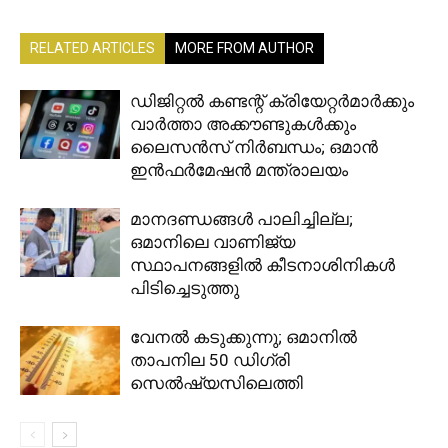
RELATED ARTICLES
MORE FROM AUTHOR
ഡിജിറ്റൽ കണ്ടന്റ് ക്രിയേറ്റർമാർക്കും
വാർത്താ അക്കൗണ്ടുകൾക്കും
ലൈസൻസ് നിർബന്ധം; ഒമാൻ
ഇൻഫർമേഷൻ മന്ത്രാലയം
മാനദണ്ഡങ്ങൾ പാലിച്ചില്ല;
ഒമാനിലെ വാണിജ്യ
സ്ഥാപനങ്ങളിൽ കീടനാശിനികൾ
പിടിച്ചെടുത്തു
വേനൽ കടുക്കുന്നു; ഒമാനിൽ
താപനില 50 ഡിഗ്രി
സെൽഷ്യസിലെത്തി