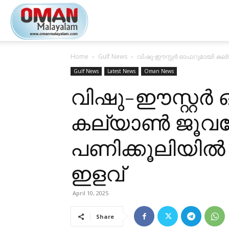
Oman
Home
Gulf News
വിഷു-ഈസ്റ്റർ ഓഫറുമായി കല്
Malayalam
Gulf News
Latest News
Oman News
വിഷു-ഈസ്റ്റർ
കല്യാൺ ജൂവലേ
പണിക്കൂലിയിൽ
ഇളവ്
April 10, 2025
Share