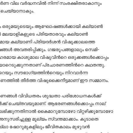
ർണ വില വർദ്ധനവിൽ നിന്ന് സംരക്ഷിതരാകാനും
ഗ് ചെയ്യാനാകും.
െയും ഒരുമയുടെയും ആഘോഷങ്ങൾക്കായി കല്യാൺ
തിൽ മലയാളികളുടെ പ്രിയതാരവും കല്യാൺ
ായ കല്യാണി പ്രിയദർശൻ വിഷുക്കാലത്തെ
ഷങ്ങൾ അവതരിപ്പിക്കും. ഗജരൂപങ്ങളാലും സെമി-
ഹരമായ കാശുമാല വിഷുവിൻറെ ഒരുക്കങ്ങൾക്കൊപ്പം
യാറെടുക്കുന്നതാണ് പ്രചാരണത്തിൻറെ കഥതന്തു.
റെയും സൗഭാഗ്യത്തിൻറെയും നിറവാർന്ന
ർണത്തിൽ തീർത്ത വിഷുക്കൈനീട്ടമാണ് ഈ സമ്മാനം.
ആഭരണങ്ങൾ വിവിധതരം ശുദ്ധതാ പരിശോധനകൾക്ക്
ക് ചെയ്‌തവയുമാണ്. ആഭരണങ്ങൾക്കൊപ്പം നാല്
ഭിക്കുന്നതിനാൽ കൈമാറുമ്പോഴോ വിറ്റഴിക്കുമ്പോഴോ
നുസരിച്ചുള്ള മൂല്യം സ്വന്തമാക്കാം. കൂടാതെ
്ലാ ഷോറൂമുകളിലും ജീവിതകാലം മുഴുവൻ