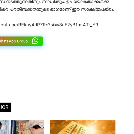
ത്തുന്നതിനും സാധിക്കും. ഉപയോക്താക്കൾക്ക്
ഡിൻറെ പ്രതിബദ്ധതയുടെ ഭാഗമാണ് ഈ സാക്ഷ്യപത്രം.
//youtu.be/REkhy4dPZRc?si=v8uE2yB1mt4Tr_Y9
WhatsApp Group
HOR