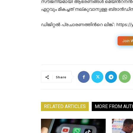
സൗജന്യമായി ആഭരണങ്ങൾ മെയിൻറനൻസ് നട
ഏറ്റവും മികച്ചത് നല്കുവാനുള്ള ബ്രാൻ
ഡിജിറ്റൽ പ്രചാരണത്തിൻറെ ലിങ്ക് : https:
Join 
Share
RELATED ARTICLES
MORE FROM AUT