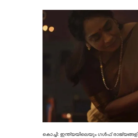
കൊച്ചി: ഇന്ത്യയിലെയും ഗൾഫ് രാജ്യങ്