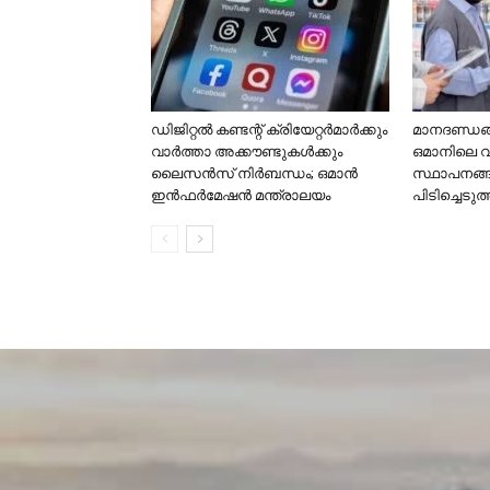
ഡിജിറ്റൽ കണ്ടന്റ് ക്രിയേറ്റർമാർക്കും
മാനദണ്ഡങ്ങ
വാർത്താ അക്കൗണ്ടുകൾക്കും
ഒമാനിലെ 
ലൈസൻസ് നിർബന്ധം; ഒമാൻ
സ്ഥാപനങ്
ഇൻഫർമേഷൻ മന്ത്രാലയം
പിടിച്ചെടുത