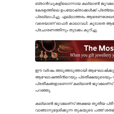
ബ്രാൻഡുകളിലൊന്നായ കല്യാൺ ജൂവലേഴ്‌
കേരളത്തിലെ ഉപയോക്താക്കൾക്ക് പ്രത്
പ്രഖ്യാപിച്ചു. എല്ലാത്തരം ആഭരണശേഖര
വരെയാണ് ഓഫർ കാലാവധി. കൂടാതെ ആഘോ
പ്രചാരണത്തിനും തുടക്കം കുറിച്ചു.
ഈ വർഷം അടുത്തടുത്തായി ആഘോഷിക്കുന്
ആഘോഷത്തിൻറെയും പ്രതീക്ഷയുടെയും സമ
പ്രതീകങ്ങളാണെന്ന് കല്യാൺ ജൂവലേഴ്‌സ്
പറഞ്ഞു.
കല്യാൺ ജൂവലേഴ്‌സ് അക്ഷയ തൃതീയ പ്രീ-ബു
വാങ്ങാനുദ്ദേശിക്കുന്ന തുകയുടെ പത്ത് ശതമ