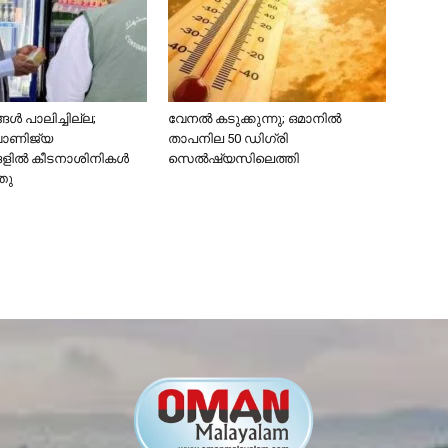
ൾ പാലിച്ചില്ല;
വേനൽ കടുക്കുന്നു; ഒമാനിൽ
വാണിജ്യ
താപനില 50 ഡിഗ്രി
ങളിൽ കീടനാശിനികൾ
സെൽഷ്യസിലെത്തി
്തു