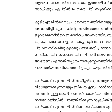
ആഭരണങ്ങൾ സ്വന്തമാക്കാം. ഇതുവഴി സ്വ
സാധിക്കും. ഏപ്രിൽ 14 വരെ പ്രീ-ബുക്കിം
കൂടിച്ചേരലിൻറെയും പാരമ്പര്യത്തിൻറ
അവതരിപ്പിക്കുന്ന ഡിജിറ്റൽ പ്രചാരണത്
ജൂവലേഴ്‌സിൻറെ ബ്രാൻഡ് അംബാസിഡറുമ
കുടുംബബന്ധങ്ങളുടെ കെട്ടുറപ്പിൻറെ നിമി
പ്രഷ്യസ് കല്ലുകളാലും അലങ്കരിച്ച മനോ
മകൾക്കായി സമ്മാനമായി നല്‌കാൻ അമ്മ ത
ആഭരണം എന്നതിനപ്പുറം മാതൃസ്നേഹത്തിൻ
പാരമ്പര്യത്തിൻറെ തുടർച്ചയുടെയും സ്വ
കല്യാൺ ജൂവലേഴ്‌സിൽ വിറ്റഴിക്കുന്ന 
വിധേയമാക്കുന്നവയും ബിഐഎസ് ഹാൾമാർക്
തലത്തിലുള്ള അഷ്വറൻസ് സാക്ഷ്യപത്രം ല
ഇൻവോയിസിൽ പറഞ്ഞിരിക്കുന്ന ശുദ്ധിക്ക് അ
കല്യാൺ ജൂവലേഴ്‌സിൻറെ രാജ്യത്തെ എല